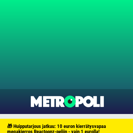
🎁 Huipputarjous jatkuu: 10 euron kierrätysvapaa
megakierros Reactoonz-peliin - vain 1 eurolla!