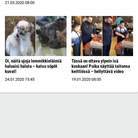
21.03.2020
08:00
Oi, näitä ujoja lemmikkieläimiä
Tässä on oltava ylpein isä
haluaisi halata – katso söpöt
koskaan! Poika näyttää taitonsa
kuvat!
keittiössä – hellyttävä video
24.01.2020
15:45
19.01.2020
08:00