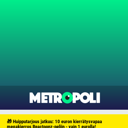
🎁 Huipputarjous jatkuu: 10 euron kierrätysvapaa
megakierros Reactoonz-peliin - vain 1 eurolla!