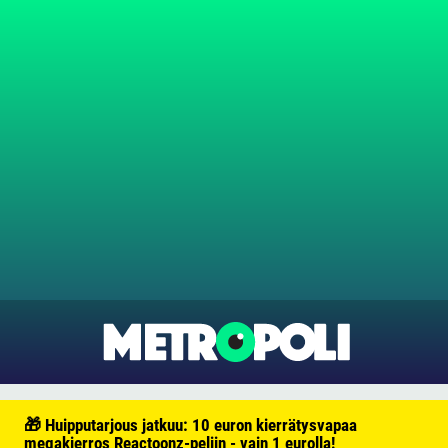
🎁 Huipputarjous jatkuu: 10 euron kierrätysvapaa
megakierros Reactoonz-peliin - vain 1 eurolla!