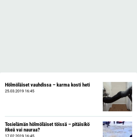
Hölmöläiset vauhdissa – karma kosti heti
25.03.2019
16:45
Tosielämän hölmöläiset töissä – pitäisikö
itkeä vai nauraa?
17.02.2019
16:45