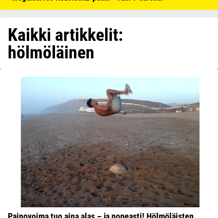
Kaikki artikkelit:
hölmöläinen
Painovoima tuo aina alas – ja nopeasti! Hölmöläisten