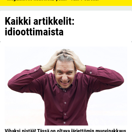
Kaikki artikkelit:
idioottimaista
Vihaksi pistää! Tässä on oltava järjettömin muovipakkaus