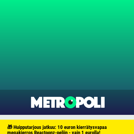
🎁 Huipputarjous jatkuu: 10 euron kierrätysvapaa
megakierros Reactoonz-peliin - vain 1 eurolla!