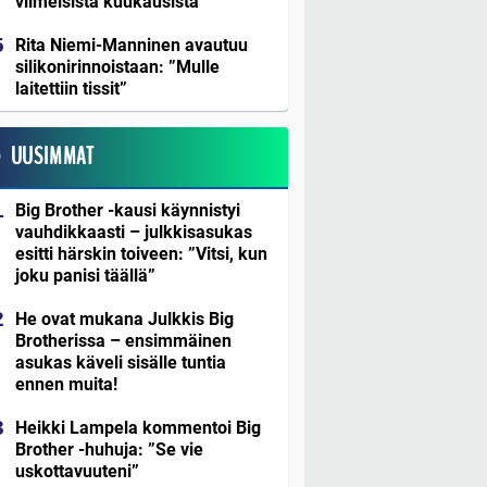
viimeisistä kuukausista
Rita Niemi-Manninen avautuu
silikonirinnoistaan: ”Mulle
laitettiin tissit”
UUSIMMAT
Big Brother -kausi käynnistyi
vauhdikkaasti – julkkisasukas
esitti härskin toiveen: ”Vitsi, kun
joku panisi täällä”
He ovat mukana Julkkis Big
Brotherissa – ensimmäinen
asukas käveli sisälle tuntia
ennen muita!
Heikki Lampela kommentoi Big
Brother -huhuja: ”Se vie
uskottavuuteni”