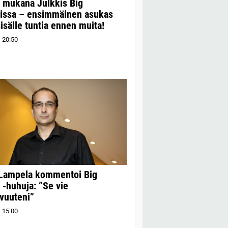
 mukana Julkkis Big
rissa – ensimmäinen asukas
sisälle tuntia ennen muita!
1
20:50
 Lampela kommentoi Big
 -huhuja: ”Se vie
vuuteni”
1
15:00