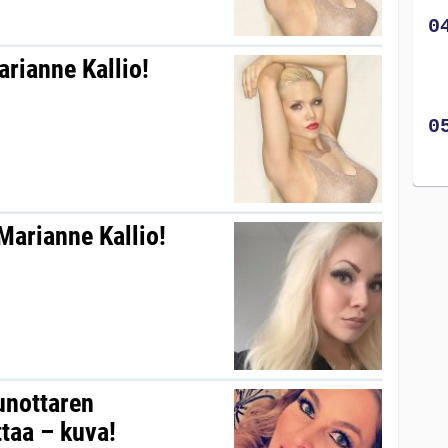
arianne Kallio!
Marianne Kallio!
unottaren
taa – kuva!