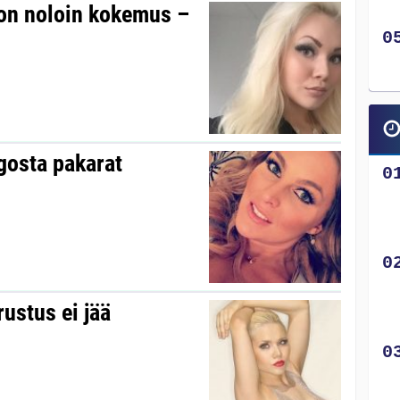
on noloin kokemus –
gosta pakarat
ustus ei jää