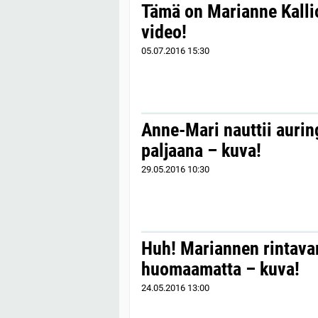
Tämä on Marianne Kalli
video!
05.07.2016
15:30
Anne-Mari nauttii aurin
paljaana – kuva!
29.05.2016
10:30
Huh! Mariannen rintavar
huomaamatta – kuva!
24.05.2016
13:00