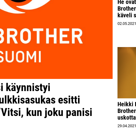
He ovat
Brothe
käveli 
02.05.202
i käynnistyi
ulkkisasukas esitti
Heikki
Vitsi, kun joku panisi
Brother
uskotta
29.04.202