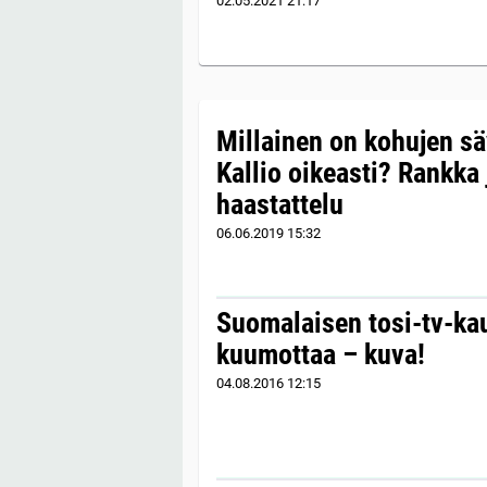
02.05.2021
21:17
Millainen on kohujen s
Kallio oikeasti? Rankka
haastattelu
06.06.2019
15:32
Suomalaisen tosi-tv-kau
kuumottaa – kuva!
04.08.2016
12:15