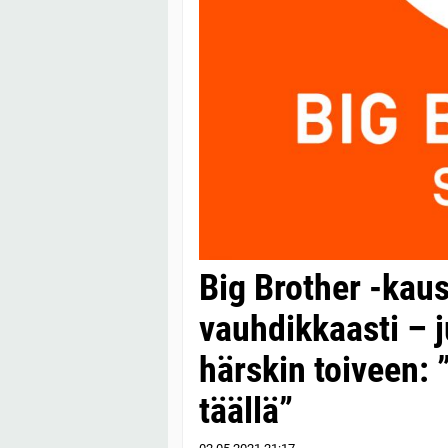
Big Brother -kaus
vauhdikkaasti – j
härskin toiveen: ”
täällä”