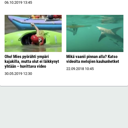
06.10.2019
13:45
Oho! Mies pyörähti ympäri
Mikä vaanii pinnan alla? Katso
kajakilla, mutta olut ei läikkynyt
videolta melojien kauhunhetket
yhtään – huvittava video
22.09.2018
10:45
30.05.2019
12:30