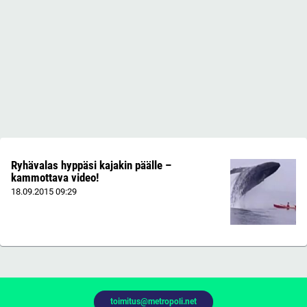
Ryhävalas hyppäsi kajakin päälle –
kammottava video!
18.09.2015
09:29
toimitus@metropoli.net