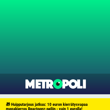
🎁 Huipputarjous jatkuu: 10 euron kierrätysvapaa
megakierros Reactoonz-peliin - vain 1 eurolla!