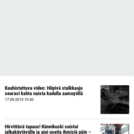
Kauhistuttava video: Hiipivä stalkkaaja
seurasi kahta naista kadulla aamuyöllä
17.09.2019
10:30
Hirvittävä tapaus! Kännikuski suistui
jalkakäytävälle ja ajoi useita ihmisiä päin –