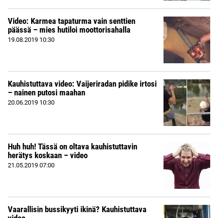
Video: Karmea tapaturma vain senttien
päässä – mies hutiloi moottorisahalla
19.08.2019
10:30
Kauhistuttava video: Vaijeriradan pidike irtosi
– nainen putosi maahan
20.06.2019
10:30
Huh huh! Tässä on oltava kauhistuttavin
herätys koskaan – video
21.05.2019
07:00
Vaarallisin bussikyyti ikinä? Kauhistuttava
video