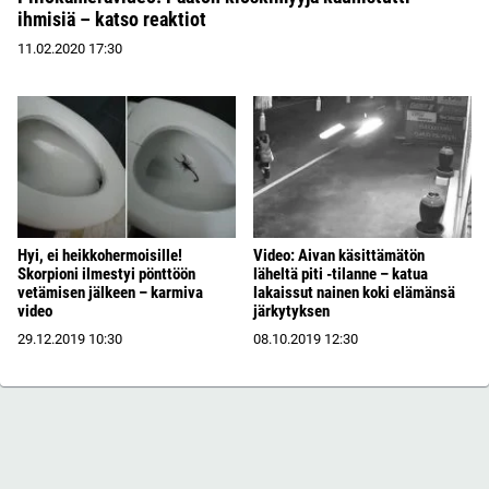
ihmisiä – katso reaktiot
11.02.2020
17:30
Hyi, ei heikkohermoisille!
Video: Aivan käsittämätön
Skorpioni ilmestyi pönttöön
läheltä piti -tilanne – katua
vetämisen jälkeen – karmiva
lakaissut nainen koki elämänsä
video
järkytyksen
29.12.2019
10:30
08.10.2019
12:30