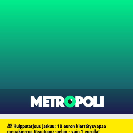
🎁 Huipputarjous jatkuu: 10 euron kierrätysvapaa
megakierros Reactoonz-peliin - vain 1 eurolla!