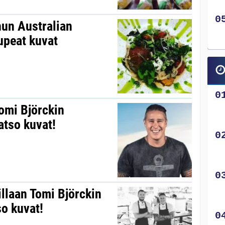
nun Australian
upeat kuvat
Tomi Björckin
atso kuvat!
illaan Tomi Björckin
o kuvat!