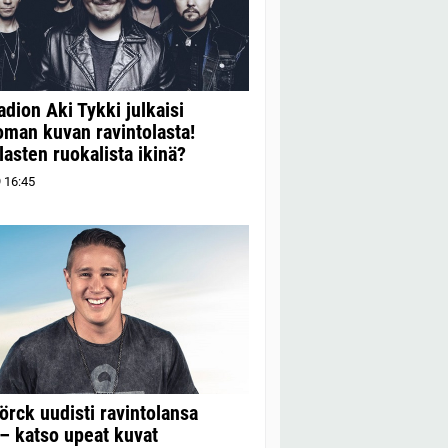
dion Aki Tykki julkaisi
oman kuvan ravintolasta!
lasten ruokalista ikinä?
9
16:45
örck uudisti ravintolansa
– katso upeat kuvat