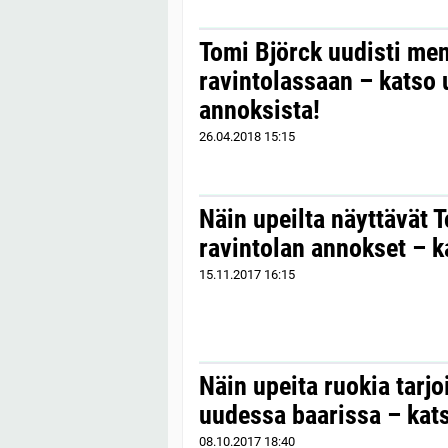
Tomi Björck uudisti me
ravintolassaan – katso 
annoksista!
26.04.2018
15:15
Näin upeilta näyttävät 
ravintolan annokset – k
15.11.2017
16:15
Näin upeita ruokia tarjo
uudessa baarissa – kats
08.10.2017
18:40