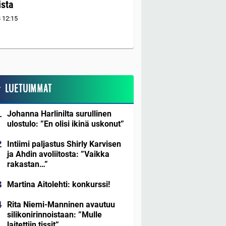
sta
8
12:15
LUETUIMMAT
Johanna Harlinilta surullinen
ulostulo: ”En olisi ikinä uskonut”
Intiimi paljastus Shirly Karvisen
ja Ahdin avoliitosta: ”Vaikka
rakastan…”
Martina Aitolehti: konkurssi!
Rita Niemi-Manninen avautuu
silikonirinnoistaan: ”Mulle
laitettiin tissit”