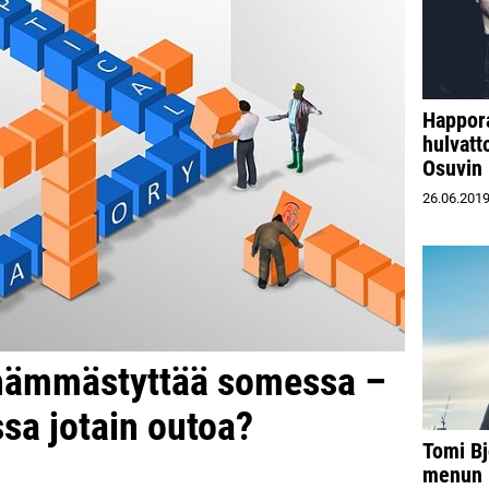
Happora
hulvatt
Osuvin 
26.06.201
 hämmästyttää somessa –
a jotain outoa?
Tomi Bj
menun 