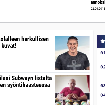
annoksi
02.06.201
tolalleen herkullisen
 kuvat!
ilasi Subwayn listalta
iten syöntihaasteessa