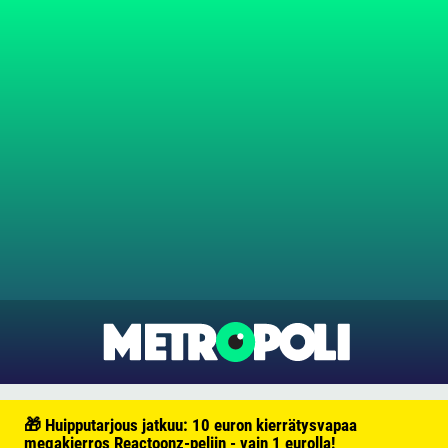
🎁 Huipputarjous jatkuu: 10 euron kierrätysvapaa
megakierros Reactoonz-peliin - vain 1 eurolla!