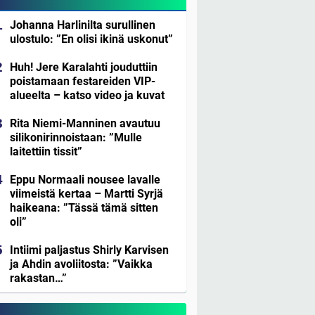
Johanna Harlinilta surullinen
ulostulo: ”En olisi ikinä uskonut”
Huh! Jere Karalahti jouduttiin
poistamaan festareiden VIP-
alueelta – katso video ja kuvat
Rita Niemi-Manninen avautuu
silikonirinnoistaan: ”Mulle
laitettiin tissit”
Eppu Normaali nousee lavalle
viimeistä kertaa – Martti Syrjä
haikeana: ”Tässä tämä sitten
oli”
Intiimi paljastus Shirly Karvisen
ja Ahdin avoliitosta: ”Vaikka
rakastan…”