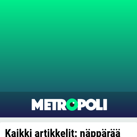
Kaikki artikkelit: näppärää