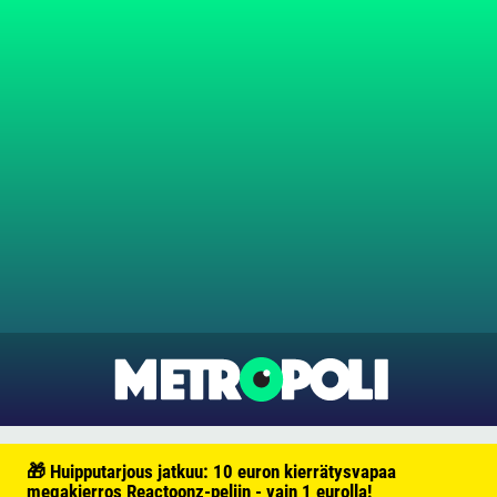
🎁 Huipputarjous jatkuu: 10 euron kierrätysvapaa
megakierros Reactoonz-peliin - vain 1 eurolla!