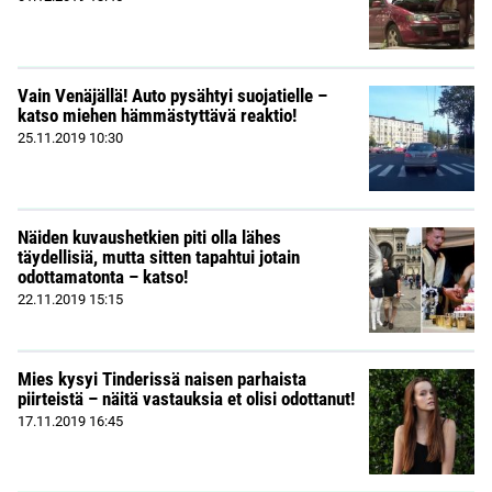
Vain Venäjällä! Auto pysähtyi suojatielle –
katso miehen hämmästyttävä reaktio!
25.11.2019
10:30
Näiden kuvaushetkien piti olla lähes
täydellisiä, mutta sitten tapahtui jotain
odottamatonta – katso!
22.11.2019
15:15
Mies kysyi Tinderissä naisen parhaista
piirteistä – näitä vastauksia et olisi odottanut!
17.11.2019
16:45