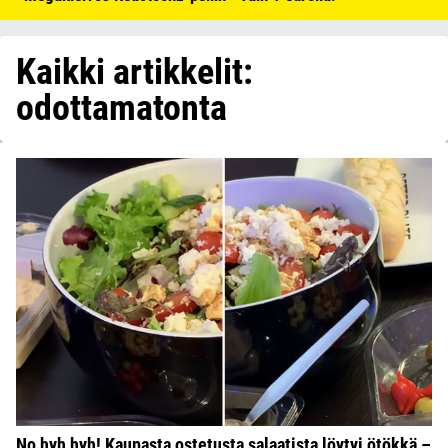
Kaikki artikkelit:
odottamatonta
No hyh hyh! Kaupasta ostetusta salaatista löytyi ötökkä –