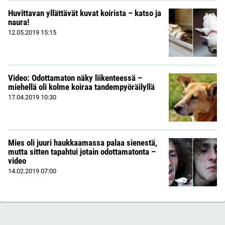
Huvittavan yllättävät kuvat koirista – katso ja
naura!
12.05.2019
15:15
Video: Odottamaton näky liikenteessä –
miehellä oli kolme koiraa tandempyöräilyllä
17.04.2019
10:30
Mies oli juuri haukkaamassa palaa sienestä,
mutta sitten tapahtui jotain odottamatonta –
video
14.02.2019
07:00