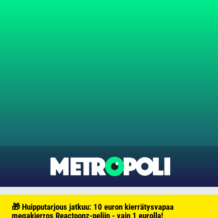
🎁 Huipputarjous jatkuu: 10 euron kierrätysvapaa
megakierros Reactoonz-peliin - vain 1 eurolla!