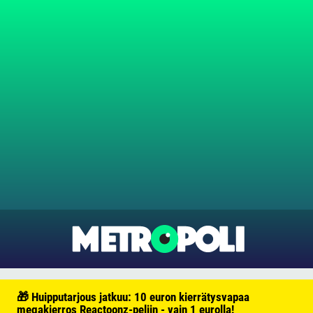
🎁 Huipputarjous jatkuu: 10 euron kierrätysvapaa
megakierros Reactoonz-peliin - vain 1 eurolla!