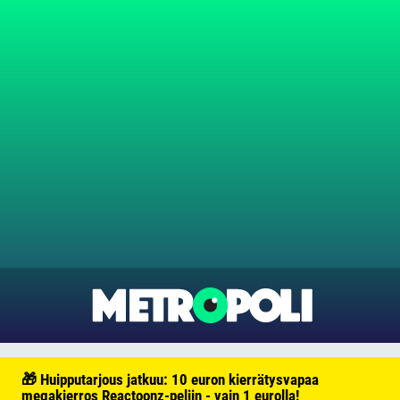
🎁 Huipputarjous jatkuu: 10 euron kierrätysvapaa
megakierros Reactoonz-peliin - vain 1 eurolla!