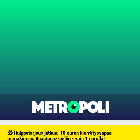
🎁 Huipputarjous jatkuu: 10 euron kierrätysvapaa
megakierros Reactoonz-peliin - vain 1 eurolla!