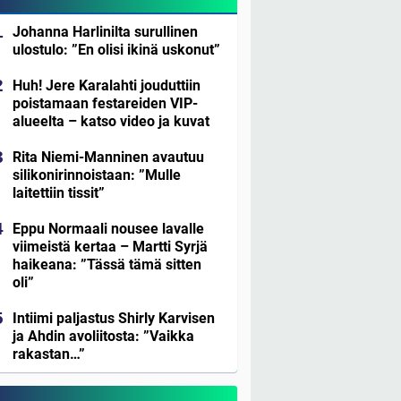
Johanna Harlinilta surullinen
ulostulo: ”En olisi ikinä uskonut”
Huh! Jere Karalahti jouduttiin
poistamaan festareiden VIP-
alueelta – katso video ja kuvat
Rita Niemi-Manninen avautuu
silikonirinnoistaan: ”Mulle
laitettiin tissit”
Eppu Normaali nousee lavalle
viimeistä kertaa – Martti Syrjä
haikeana: ”Tässä tämä sitten
oli”
Intiimi paljastus Shirly Karvisen
ja Ahdin avoliitosta: ”Vaikka
rakastan…”