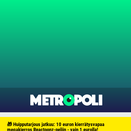
🎁 Huipputarjous jatkuu: 10 euron kierrätysvapaa
megakierros Reactoonz-peliin - vain 1 eurolla!