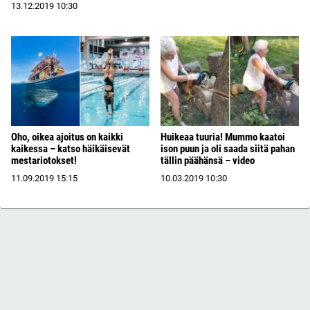
13.12.2019
10:30
Oho, oikea ajoitus on kaikki
Huikeaa tuuria! Mummo kaatoi
kaikessa – katso häikäisevät
ison puun ja oli saada siitä pahan
mestariotokset!
tällin päähänsä – video
11.09.2019
15:15
10.03.2019
10:30