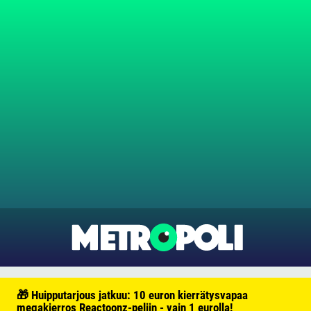
🎁 Huipputarjous jatkuu: 10 euron kierrätysvapaa
megakierros Reactoonz-peliin - vain 1 eurolla!