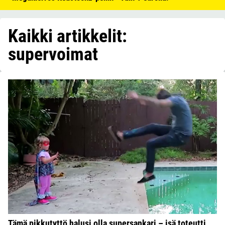
Kaikki artikkelit:
supervoimat
Tämä pikkutyttö halusi olla supersankari – isä toteutti