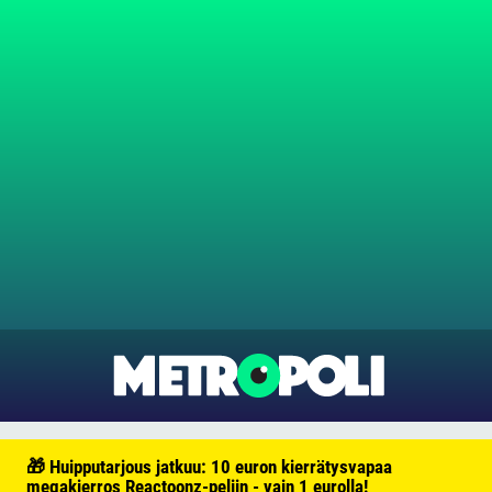
🎁 Huipputarjous jatkuu: 10 euron kierrätysvapaa
megakierros Reactoonz-peliin - vain 1 eurolla!