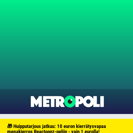
🎁 Huipputarjous jatkuu: 10 euron kierrätysvapaa
megakierros Reactoonz-peliin - vain 1 eurolla!