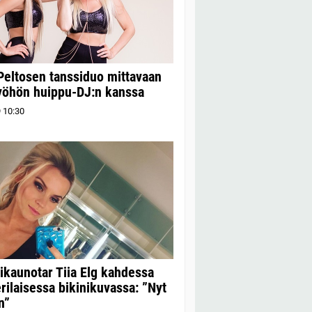
eltosen tanssiduo mittavaan
yöhön huippu-DJ:n kanssa
9
10:30
ikaunotar Tiia Elg kahdessa
erilaisessa bikinikuvassa: ”Nyt
in”