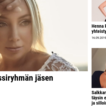
Henna P
yhteist
16.09.201
ssiryhmän jäsen
Salkkar
täysin 
ja sillo