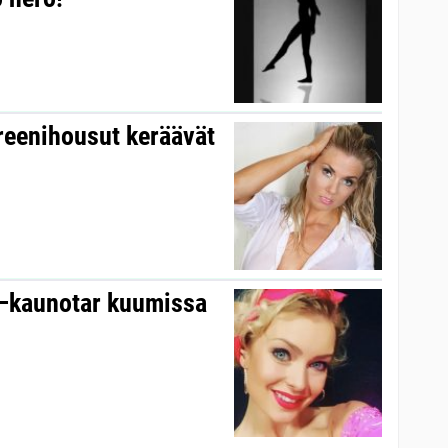
reenihousut keräävät
 –kaunotar kuumissa