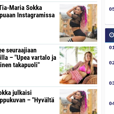
 Tia-Maria Sokka
ppuaan Instagramissa
ee seuraajiaan
la – "Upea vartalo ja
inen takapuoli"
kka julkaisi
ppukuvan – "Hyvältä