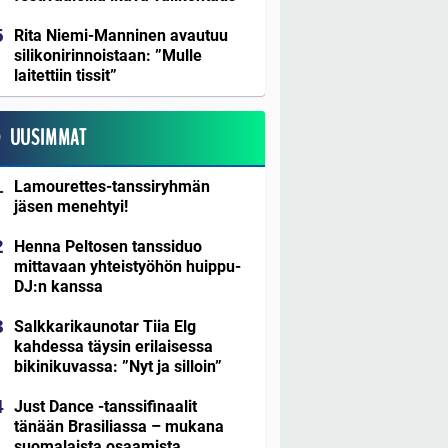
Rita Niemi-Manninen avautuu
silikonirinnoistaan: ”Mulle
laitettiin tissit”
UUSIMMAT
Lamourettes-tanssiryhmän
jäsen menehtyi!
Henna Peltosen tanssiduo
mittavaan yhteistyöhön huippu-
DJ:n kanssa
Salkkarikaunotar Tiia Elg
kahdessa täysin erilaisessa
bikinikuvassa: ”Nyt ja silloin”
Just Dance -tanssifinaalit
tänään Brasiliassa – mukana
suomalaista osaamista