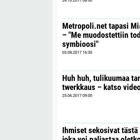
24.10.2017
08:00
Metropoli.net tapasi M
– "Me muodostettiin tod
symbioosi"
03.08.2017
16:30
Huh huh, tulikuumaa tan
twerkkaus – katso video
25.06.2017
09:00
Ihmiset sekosivat tästä 
joka voi paljastaa oletk