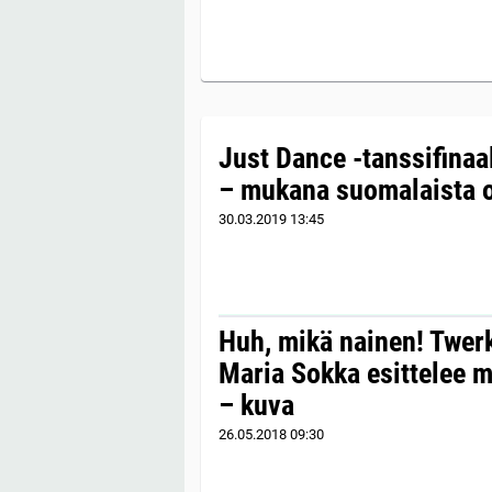
Just Dance -tanssifinaa
– mukana suomalaista 
30.03.2019
13:45
Huh, mikä nainen! Twer
Maria Sokka esittelee
– kuva
26.05.2018
09:30