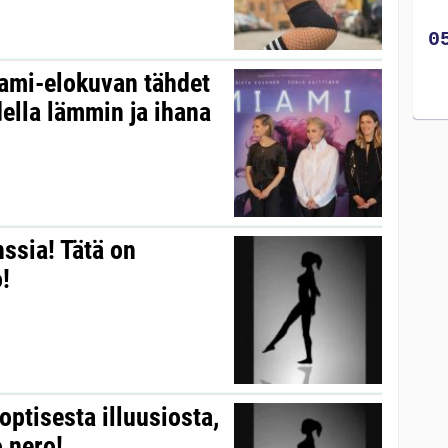
iami-elokuvan tähdet
ella lämmin ja ihana
ssia! Tätä on
!
optisesta illuusiosta,
o nero!