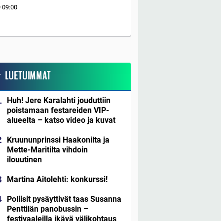
9
09:00
LUETUIMMAT
Huh! Jere Karalahti jouduttiin
poistamaan festareiden VIP-
alueelta – katso video ja kuvat
Kruununprinssi Haakonilta ja
Mette-Maritilta vihdoin
ilouutinen
Martina Aitolehti: konkurssi!
Poliisit pysäyttivät taas Susanna
Penttilän panobussin –
festivaaleilla ikävä välikohtaus