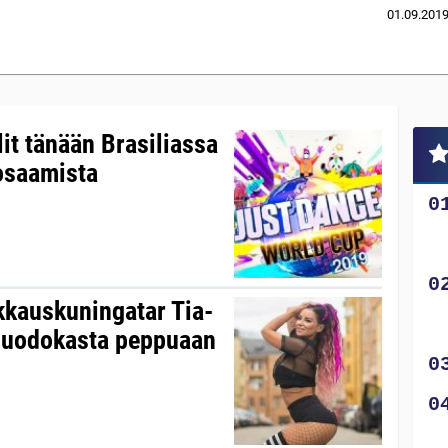
01.09.201
lit tänään Brasiliassa
osaamista
kkauskuningatar Tia-
 muodokasta peppuaan