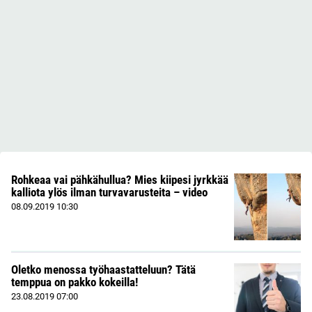
Rohkeaa vai pähkähullua? Mies kiipesi jyrkkää
kalliota ylös ilman turvavarusteita – video
08.09.2019
10:30
Oletko menossa työhaastatteluun? Tätä
temppua on pakko kokeilla!
23.08.2019
07:00