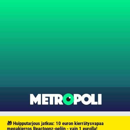
🎁 Huipputarjous jatkuu: 10 euron kierrätysvapaa
megakierros Reactoonz-peliin - vain 1 eurolla!