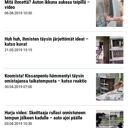
Mitä ihmettä? Auton ikkuna aukeaa teipillä –
video
06.08.2019
10:30
Huh huh, ihmisten täysin järjettömät ideat –
katso kuvat
21.05.2019
15:15
Koomista! Kissanpentu hämmentyi täysin
omistajansa taikatempusta – katso reaktio
30.04.2019
07:00
Hurja video: Skeittaaja rullasi onnistuneen
tempun jälkeen kadulle – auto ajoi päälle
03.04.2019
10:30