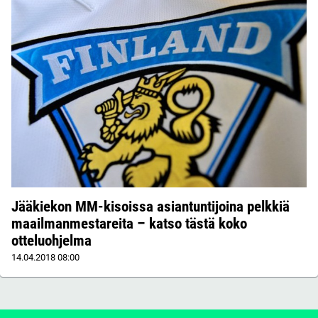
Jääkiekon MM-kisoissa asiantuntijoina pelkkiä
maailmanmestareita – katso tästä koko
otteluohjelma
14.04.2018
08:00