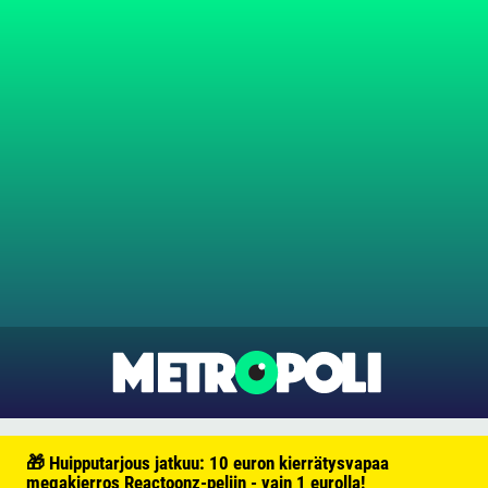
🎁 Huipputarjous jatkuu: 10 euron kierrätysvapaa
megakierros Reactoonz-peliin - vain 1 eurolla!