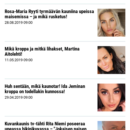
Rosa-Maria Ryyti tyrmäävän kauniina upeissa
maisemissa – ja mikä rusketus!
28.08.2019
09:00
Mikä kroppa ja mitkä lihakset, Martina
Aitolehti!
11.05.2019
09:00
Huh sentään, mikä kaunotar! Ida Jeminan
kroppa on todellakin kunnossa!
29.04.2019
09:00
Kuvankaunis tv-tähti Rita Niemi poseeraa
upeassa bikinikuvassa – "Jokaisen naisen