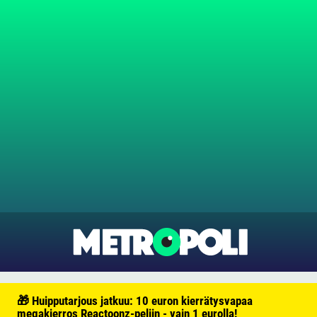
🎁 Huipputarjous jatkuu: 10 euron kierrätysvapaa
megakierros Reactoonz-peliin - vain 1 eurolla!