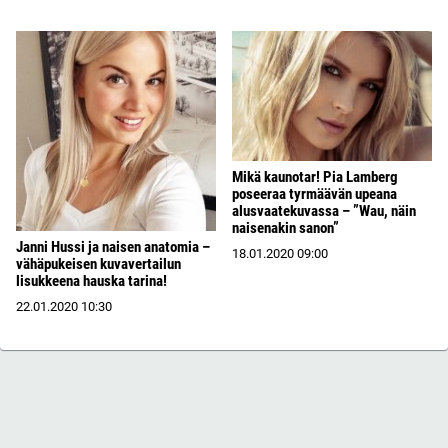
Mikä kaunotar! Pia Lamberg
poseeraa tyrmäävän upeana
alusvaatekuvassa – ”Wau, näin
naisenakin sanon”
Janni Hussi ja naisen anatomia –
18.01.2020
09:00
vähäpukeisen kuvavertailun
lisukkeena hauska tarina!
22.01.2020
10:30