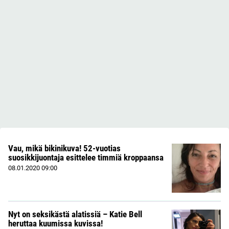
Vau, mikä bikinikuva! 52-vuotias
suosikkijuontaja esittelee timmiä kroppaansa
08.01.2020
09:00
Nyt on seksikästä alatissiä – Katie Bell
heruttaa kuumissa kuvissa!