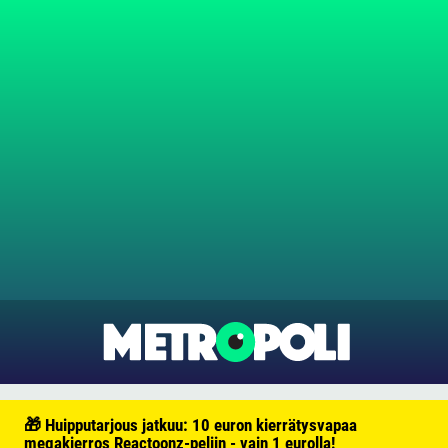
🎁 Huipputarjous jatkuu: 10 euron kierrätysvapaa
megakierros Reactoonz-peliin - vain 1 eurolla!