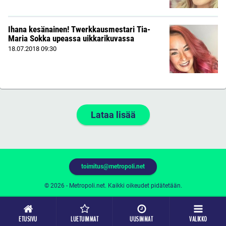
Ihana kesänainen! Twerkkausmestari Tia-
Maria Sokka upeassa uikkarikuvassa
18.07.2018
09:30
Lataa lisää
toimitus@metropoli.net
© 2026 - Metropoli.net. Kaikki oikeudet pidätetään.
ETUSIVU
LUETUIMMAT
UUSIMMAT
VALIKKO