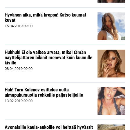
Hyvänen aika, mikä kroppa! Katso kuumat
kuvat
15.04.2019
09:00
Huhhuh! Ei ole vaikea arvata, miksi tämän
näyttelijättären bikinit menevät kuin kuumille
kiville
08.04.2019
09:00
Huh! Taru Kalenov esittelee uutta
uimapukumuotia rohkeille paljastelijoille
13.02.2019
09:00
Avonaisille kaula-aukoille voi heittää hyvästit