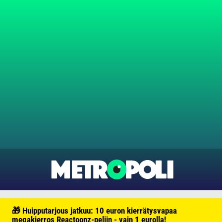
🎁 Huipputarjous jatkuu: 10 euron kierrätysvapaa
megakierros Reactoonz-peliin - vain 1 eurolla!