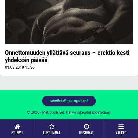
Onnettomuuden yllättävä seuraus – erektio kesti
yhdeksän päivää
01.08.2019
15:30
toimitus@metropoli.net
© 2026 - Metropoli.net. Kaikki oikeudet pidätetään.
ETUSIVU
LUETUIMMAT
UUSIMMAT
VALIKKO