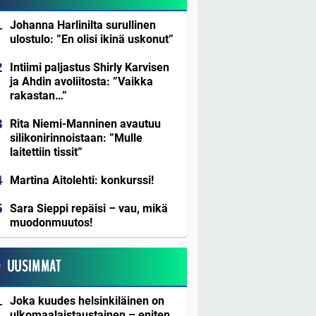
Johanna Harlinilta surullinen
ulostulo: ”En olisi ikinä uskonut”
Intiimi paljastus Shirly Karvisen
ja Ahdin avoliitosta: ”Vaikka
rakastan…”
Rita Niemi-Manninen avautuu
silikonirinnoistaan: ”Mulle
laitettiin tissit”
Martina Aitolehti: konkurssi!
Sara Sieppi repäisi – vau, mikä
muodonmuutos!
UUSIMMAT
Joka kuudes helsinkiläinen on
ulkomaalaistaustainen – eniten