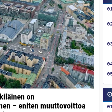
kiläinen on
nen – eniten muuttovoittoa