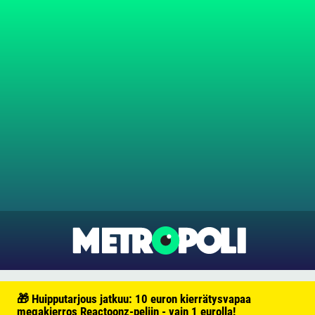
🎁 Huipputarjous jatkuu: 10 euron kierrätysvapaa
megakierros Reactoonz-peliin - vain 1 eurolla!