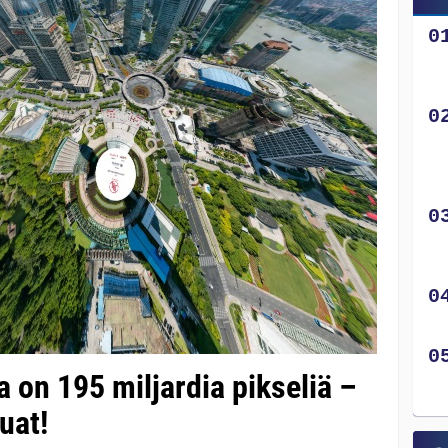
 on 195 miljardia pikseliä –
uat!