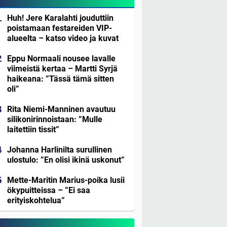
Huh! Jere Karalahti jouduttiin
poistamaan festareiden VIP-
alueelta – katso video ja kuvat
Eppu Normaali nousee lavalle
viimeistä kertaa – Martti Syrjä
haikeana: ”Tässä tämä sitten
oli”
Rita Niemi-Manninen avautuu
silikonirinnoistaan: ”Mulle
laitettiin tissit”
Johanna Harlinilta surullinen
ulostulo: ”En olisi ikinä uskonut”
Mette-Maritin Marius-poika lusii
ökypuitteissa – ”Ei saa
erityiskohtelua”