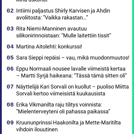
Intiimi paljastus Shirly Karvisen ja Ahdin
avoliitosta: ”Vaikka rakastan…”
Rita Niemi-Manninen avautuu
silikonirinnoistaan: ”Mulle laitettiin tissit”
Martina Aitolehti: konkurssi!
Sara Sieppi repäisi – vau, mikä muodonmuutos!
Eppu Normaali nousee lavalle viimeistä kertaa
– Martti Syrjä haikeana: ”Tässä tämä sitten oli”
Näyttelijä Kari Sorvali on kuollut – puoliso Miitta
Sorvali kertoo viimeisistä kuukausista
Erika Vikmanilta raju tilitys voinnista:
”Mielenterveyteni oli pahassa paikassa”
Kruununprinssi Haakonilta ja Mette-Maritilta
vihdoin ilouutinen