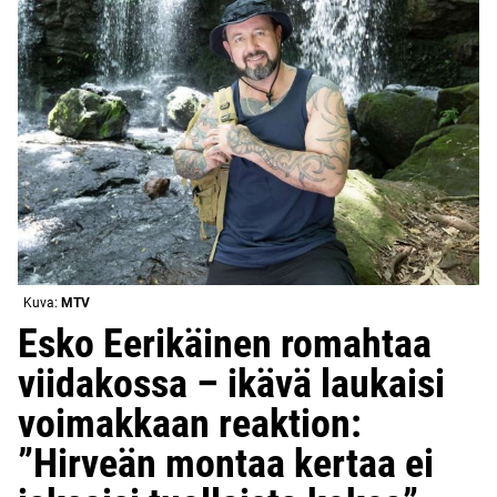
Kuva:
MTV
Esko Eerikäinen romahtaa
viidakossa – ikävä laukaisi
voimakkaan reaktion:
”Hirveän montaa kertaa ei