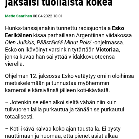
jaksaisi tuollaista kokea”
Mette Saarinen
08.04.2022
18:01
Hunks-tanssijanakin tunnettu radiojuontaja
Esko
Eerikäinen
kisaa parhaillaan Argentiinan viidakossa
Olen Julkkis, Päästäkää Minut Pois!
-ohjelmassa.
Esko on ikävöinyt varsinkin tytärtään
Victoriaa
,
jonka kuvaa hän säilyttää viidakkovuoteensa
vierellä.
Ohjelman 12. jaksossa Esko vetäytyy omiin oloihinsa
mietiskelemään ja tunnustaa myöhemmin
kameroille kärsivänsä jälleen koti-ikävästä.
– Jotenkin se eilen alkoi sieltä vähän niin kuin
tulivuoren lailla purkautua ja tänään se purkautui
totaalisesti.
– Koti-ikävä kalvaa koko ajan taustalla. Ei pysty
nauttimaan ja huomaa, että pienet asiat alkaa