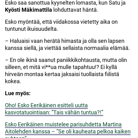
Esko saa sanottua kyynelten lomasta, kun Satu ja
Kyösti Mäkimattila
lohduttavat häntä.
Esko myöntää, että viidakossa vietetty aika on
tuntunut ikuisuudelta.
– Haluaisi vaan herätä himasta ja olla sen lapsen
kanssa siellä, ja viettää sellaista normaalia elämää.
– En ole ikinä saanut paniikkikohtausta, mutta olin
silleen, et mitä vi**ua mulle tapahtuu!? Ei kyllä
hirveän montaa kertaa jaksaisi tuollaista fiilistä
kokea.
Lue myös:
Oho! Esko Eerikäinen esitteli uutta
kasvotatuointiaan: ”Tais vähän tuntua?!”
Esko Eerikäinen muistelee parisuhdetta Martina
Aitolehden kanssa – ”Se oli kauheata pelkoa kaiken