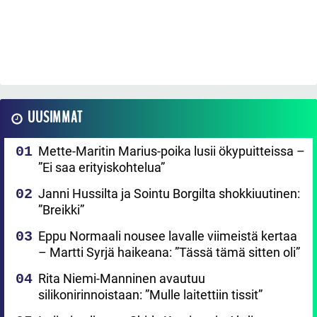
UUSIMMAT
Mette-Maritin Marius-poika lusii ökypuitteissa –
”Ei saa erityiskohtelua”
Janni Hussilta ja Sointu Borgilta shokkiuutinen:
”Breikki”
Eppu Normaali nousee lavalle viimeistä kertaa
– Martti Syrjä haikeana: ”Tässä tämä sitten oli”
Rita Niemi-Manninen avautuu
silikonirinnoistaan: ”Mulle laitettiin tissit”