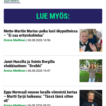
suhteen”
LUE MYÖS:
Mette-Maritin Marius-poika lusii ökypuitteissa
– ”Ei saa erityiskohtelua”
Emma Miettinen
|
06.08.2026
16:56
Janni Hussilta ja Sointu Borgilta
shokkiuutinen: ”Breikki”
Emma Miettinen
|
06.08.2026
16:47
Eppu Normaali nousee lavalle viimeistä kertaa
– Martti Syrjä haikeana: ”Tässä tämä sitten
oli”
Emma Miettinen
|
06.08.2026
09:53