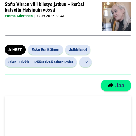
Sofia Virran villi biletys jatkuu – keräsi
katseita Helsingin yössä
Emma Miettinen
|
03.08.2026
23:41
AIHEET
Esko Eerikäinen
Julkkikset
Olen Julkkis... Päästäkää Minut Pois!
TV
Jaa
1€ = 10€ arvosta
ilmaiskierroksia ilman
kierrätystä!