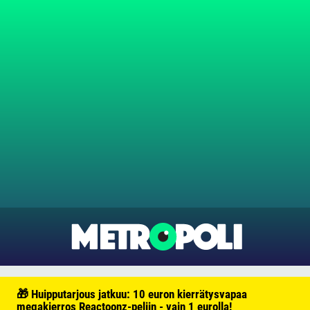
🎁 Huipputarjous jatkuu: 10 euron kierrätysvapaa
megakierros Reactoonz-peliin - vain 1 eurolla!