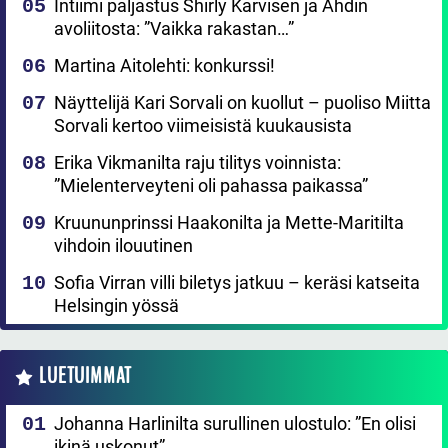
Intiimi paljastus Shirly Karvisen ja Ahdin
avoliitosta: ”Vaikka rakastan…”
Martina Aitolehti: konkurssi!
Näyttelijä Kari Sorvali on kuollut – puoliso Miitta
Sorvali kertoo viimeisistä kuukausista
Erika Vikmanilta raju tilitys voinnista:
”Mielenterveyteni oli pahassa paikassa”
Kruununprinssi Haakonilta ja Mette-Maritilta
vihdoin ilouutinen
Sofia Virran villi biletys jatkuu – keräsi katseita
Helsingin yössä
LUETUIMMAT
Johanna Harlinilta surullinen ulostulo: ”En olisi
ikinä uskonut”