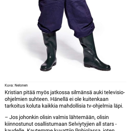
Kuva: Nelonen
Kristian pitää myös jatkossa silmänsä auki televisio-
ohjelmien suhteen. Hänellä ei ole kuitenkaan
tarkoitus koluta kaikkia mahdollisia tv-ohjelmia läpi.
– Jos johonkin olisin valmis lähtemään, olisin
kiinnostunut osallistumaan Selviytyjien all stars -
kaudelle. Kautemme kuvattiin Pohjolassa, joten