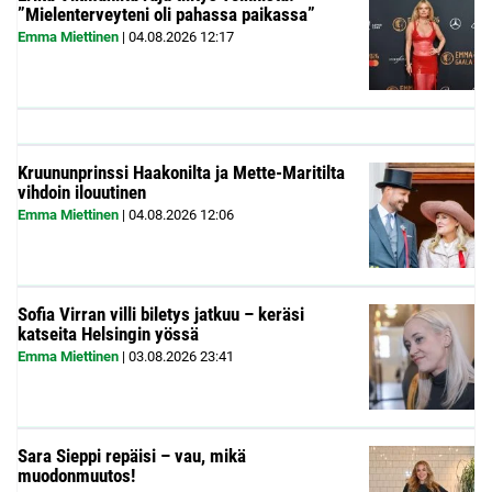
”Mielenterveyteni oli pahassa paikassa”
Emma Miettinen
|
04.08.2026
12:17
Kruununprinssi Haakonilta ja Mette-Maritilta
vihdoin ilouutinen
Emma Miettinen
|
04.08.2026
12:06
Sofia Virran villi biletys jatkuu – keräsi
katseita Helsingin yössä
Emma Miettinen
|
03.08.2026
23:41
Sara Sieppi repäisi – vau, mikä
muodonmuutos!