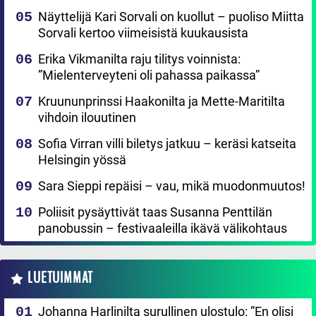
Näyttelijä Kari Sorvali on kuollut – puoliso Miitta
Sorvali kertoo viimeisistä kuukausista
Erika Vikmanilta raju tilitys voinnista:
”Mielenterveyteni oli pahassa paikassa”
Kruununprinssi Haakonilta ja Mette-Maritilta
vihdoin ilouutinen
Sofia Virran villi biletys jatkuu – keräsi katseita
Helsingin yössä
Sara Sieppi repäisi – vau, mikä muodonmuutos!
Poliisit pysäyttivät taas Susanna Penttilän
panobussin – festivaaleilla ikävä välikohtaus
LUETUIMMAT
Johanna Harlinilta surullinen ulostulo: ”En olisi