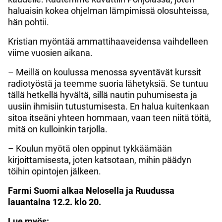
haluaisin kokea ohjelman lämpimissä olosuhteissa,
hän pohtii.
Kristian myöntää ammattihaaveidensa vaihdelleen
viime vuosien aikana.
– Meillä on koulussa menossa syventävät kurssit
radiotyöstä ja teemme suoria lähetyksiä. Se tuntuu
tällä hetkellä hyvältä, sillä nautin puhumisesta ja
uusiin ihmisiin tutustumisesta. En halua kuitenkaan
sitoa itseäni yhteen hommaan, vaan teen niitä töitä,
mitä on kulloinkin tarjolla.
– Koulun myötä olen oppinut tykkäämään
kirjoittamisesta, joten katsotaan, mihin päädyn
töihin opintojen jälkeen.
Farmi Suomi alkaa Nelosella ja Ruudussa
lauantaina 12.2. klo 20.
Lue myös: