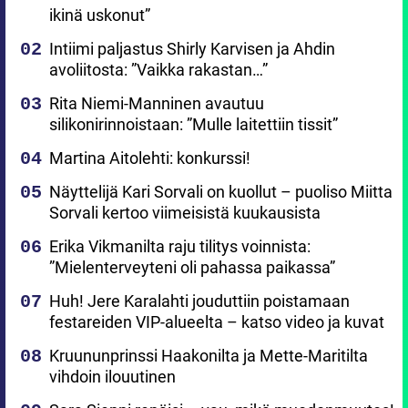
ikinä uskonut”
Intiimi paljastus Shirly Karvisen ja Ahdin
avoliitosta: ”Vaikka rakastan…”
Rita Niemi-Manninen avautuu
silikonirinnoistaan: ”Mulle laitettiin tissit”
Martina Aitolehti: konkurssi!
Näyttelijä Kari Sorvali on kuollut – puoliso Miitta
Sorvali kertoo viimeisistä kuukausista
Erika Vikmanilta raju tilitys voinnista:
”Mielenterveyteni oli pahassa paikassa”
Huh! Jere Karalahti jouduttiin poistamaan
festareiden VIP-alueelta – katso video ja kuvat
Kruununprinssi Haakonilta ja Mette-Maritilta
vihdoin ilouutinen