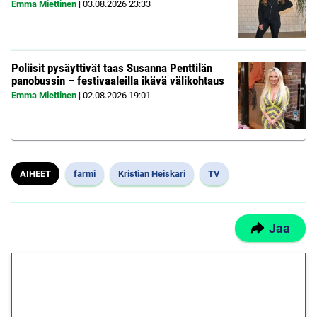
Emma Miettinen
|
03.08.2026
23:33
Poliisit pysäyttivät taas Susanna Penttilän
panobussin – festivaaleilla ikävä välikohtaus
Emma Miettinen
|
02.08.2026
19:01
AIHEET
farmi
Kristian Heiskari
TV
Jaa
1€ = 10€ arvosta
ilmaiskierroksia ilman