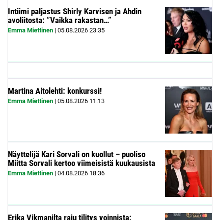
Intiimi paljastus Shirly Karvisen ja Ahdin
avoliitosta: ”Vaikka rakastan…”
Emma Miettinen
|
05.08.2026
23:35
Martina Aitolehti: konkurssi!
Emma Miettinen
|
05.08.2026
11:13
Näyttelijä Kari Sorvali on kuollut – puoliso
Miitta Sorvali kertoo viimeisistä kuukausista
Emma Miettinen
|
04.08.2026
18:36
Erika Vikmanilta raju tilitys voinnista: