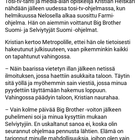
Tosi-tv-tähti ja media-alan opiskelija Kristian Heiskari
nähdään jälleen uudessa tosi-tv-ohjelmassa, kun
helmikuussa Nelosella alkaa suosittu Farmi-
ohjelma. Hän on aiemmin voittanut Big Brother
Suomi- ja Selviytyjät Suomi -ohjelmat.
Kristian kertoo Metropolille, ettei hän ole tietoisesti
hakeutunut julkisuuteen, vaan pikemminkin kaikki
on tapahtunut vahingossa.
– Näin baarissa vietetyn illan jälkeen netissä
ilmoituksen, jossa haettiin asukkaita taloon. Täytin
sitä yöllä ja myöhemmin sain viestiä, jossa minua
pyydettiin täyttämään hakemus loppuun.
Vahingossa päädyin taloon, Kristian naurahaa.
– Vain kolme päivää Big Brother -voiton jälkeen
puhelimeni soi ja minua kysyttiin mukaan
Selviytyjiin. En uskaltanut sanoa ei, koska olin
seurannut ohjelmaa pennusta lähtien. Elämä on
tarjonnut minulle mahdollisuuksia, joihon olen vain