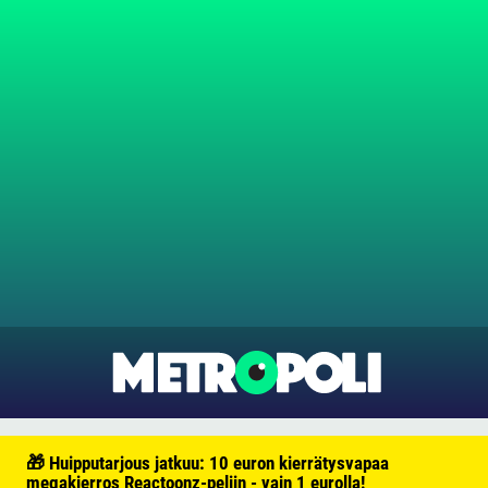
🎁 Huipputarjous jatkuu: 10 euron kierrätysvapaa
megakierros Reactoonz-peliin - vain 1 eurolla!