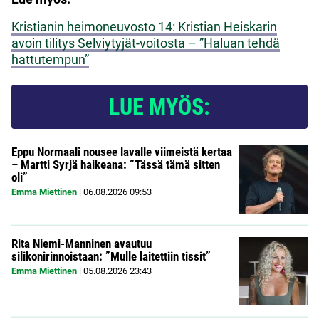
Kristianin heimoneuvosto 14: Kristian Heiskarin
avoin tilitys Selviytyjät-voitosta – ”Haluan tehdä
hattutempun”
LUE MYÖS:
Eppu Normaali nousee lavalle viimeistä kertaa
– Martti Syrjä haikeana: ”Tässä tämä sitten
oli”
Emma Miettinen
|
06.08.2026
09:53
Rita Niemi-Manninen avautuu
silikonirinnoistaan: ”Mulle laitettiin tissit”
Emma Miettinen
|
05.08.2026
23:43