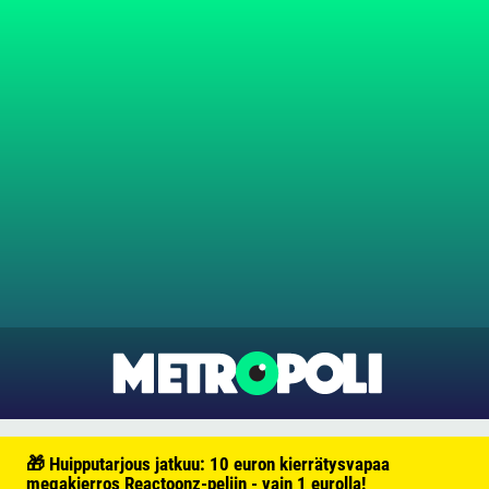
🎁 Huipputarjous jatkuu: 10 euron kierrätysvapaa
megakierros Reactoonz-peliin - vain 1 eurolla!