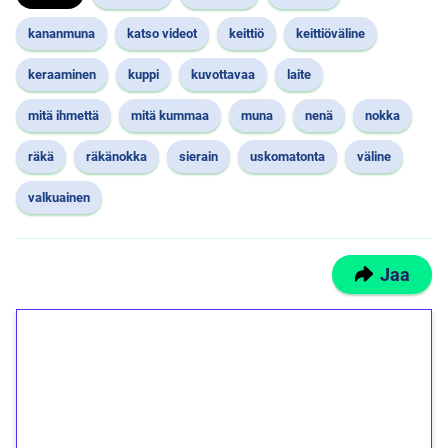
kananmuna
katso videot
keittiö
keittiöväline
keraaminen
kuppi
kuvottavaa
laite
mitä ihmettä
mitä kummaa
muna
nenä
nokka
räkä
räkänokka
sierain
uskomatonta
väline
valkuainen
Jaa
1€ = 10€ arvosta
ilmaiskierroksia ilman
kierrätystä!