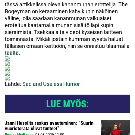
tässä artikkelissa oleva kananmunan erottelija. The
Bogeyman on keraaminen kahvikupin näköinen
väline, jolla saadaan kananmunan valkuaiset
eroteltua kaatamalla munan sisältö läpi kupin
sieraimista. Tsekkaa alta videot kyseisen laitteen
toiminnasta. Mikäli jostain kumman syystä haluat
tällaisen omaan keittiöön, niin se onnistuu tilaamalla
täältä
.
Lähde:
Sad and Useless Humor
LUE MYÖS:
Janni Hussilta raskas avautuminen: ”Suurin
vuoristorata olivat tunteet”
Emma Miettinen
|
08.08.2026
11:00