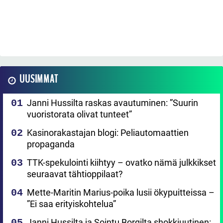
UUSIMMAT
Janni Hussilta raskas avautuminen: ”Suurin
vuoristorata olivat tunteet”
Kasinorakastajan blogi: Peliautomaattien
propaganda
TTK-spekulointi kiihtyy – ovatko nämä julkkikset
seuraavat tähtioppilaat?
Mette-Maritin Marius-poika lusii ökypuitteissa –
”Ei saa erityiskohtelua”
Janni Hussilta ja Sointu Borgilta shokkiuutinen: