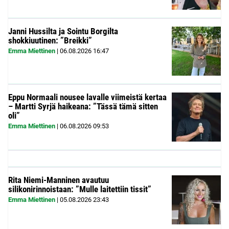
Janni Hussilta ja Sointu Borgilta
shokkiuutinen: ”Breikki”
Emma Miettinen
|
06.08.2026
16:47
Eppu Normaali nousee lavalle viimeistä kertaa
– Martti Syrjä haikeana: ”Tässä tämä sitten
oli”
Emma Miettinen
|
06.08.2026
09:53
Rita Niemi-Manninen avautuu
silikonirinnoistaan: ”Mulle laitettiin tissit”
Emma Miettinen
|
05.08.2026
23:43