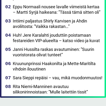
Eppu Normaali nousee lavalle viimeistä kertaa
– Martti Syrjä haikeana: ”Tässä tämä sitten oli”
Intiimi paljastus Shirly Karvisen ja Ahdin
avoliitosta: ”Vaikka rakastan…”
Huh! Jere Karalahti jouduttiin poistamaan
festareiden VIP-alueelta – katso video ja kuvat
Janni Hussilta raskas avautuminen: ”Suurin
vuoristorata olivat tunteet”
Kruununprinssi Haakonilta ja Mette-Maritilta
vihdoin ilouutinen
Sara Sieppi repäisi – vau, mikä muodonmuutos!
Rita Niemi-Manninen avautuu
silikonirinnoistaan: ”Mulle laitettiin tissit”