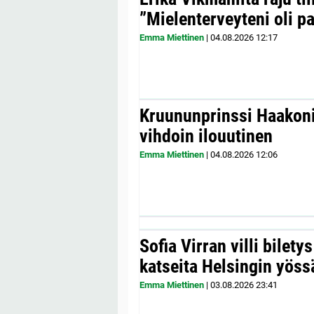
”Mielenterveyteni oli p
Emma Miettinen
|
04.08.2026
12:17
Kruununprinssi Haakonil
vihdoin ilouutinen
Emma Miettinen
|
04.08.2026
12:06
Sofia Virran villi bilety
katseita Helsingin yöss
Emma Miettinen
|
03.08.2026
23:41