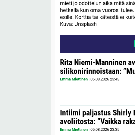
mieti jo odottelun aika mitä sinä
hetkellä kun oma vuorosi tulee
esille. Korttia tai käteistä ei k
Kuva: Unsplash
Rita Niemi-Manninen a
silikonirinnoistaan: ”Mul
Emma Miettinen
|
05.08.2026
23:43
Intiimi paljastus Shirly
avoliitosta: ”Vaikka ra
Emma Miettinen
|
05.08.2026
23:35