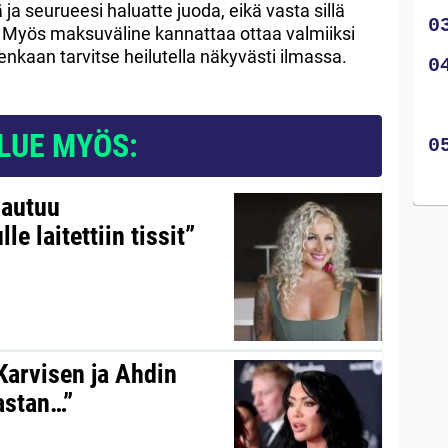
 ja seurueesi haluatte juoda, eikä vasta sillä
. Myös maksuväline kannattaa ottaa valmiiksi
uitenkaan tarvitse heilutella näkyvästi ilmassa.
LUE MYÖS:
vautuu
le laitettiin tissit”
 Karvisen ja Ahdin
kastan…”