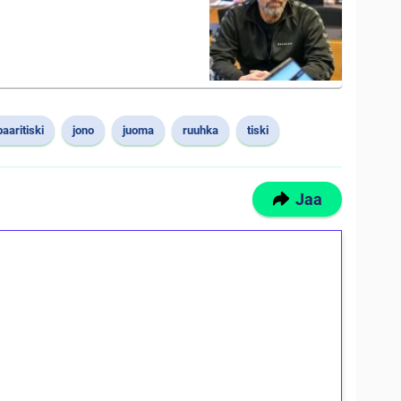
baaritiski
jono
juoma
ruuhka
tiski
Jaa
ilmaiskierroksia ilman
osta Tuohi 1000 -peliin (arvo 0,20€ per