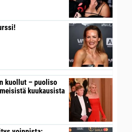
urssi!
on kuollut – puoliso
iimeisistä kuukausista
itys voinnista: