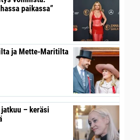
ahassa paikassa”
ta ja Mette-Maritilta
s jatkuu – keräsi
ä