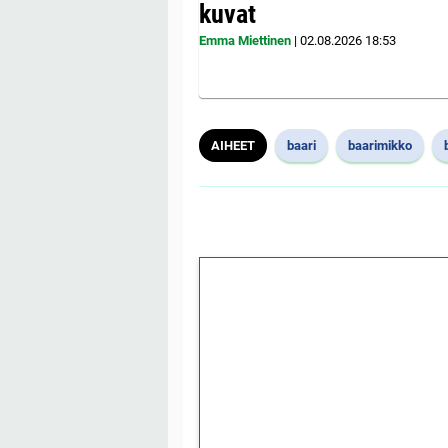
kuvat
Emma Miettinen
|
02.08.2026
18:53
AIHEET
baari
baarimikko
1€ = 10€ arvosta 
kierrätystä!
Talleta 1€
Saat heti 50 ilmaiskierr
kierros)!