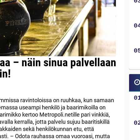
aa – näin sinua palvellaan
in!
uimmissa ravintoloissa on ruuhkaa, kun samaan
kemassa useampi henkilö ja baarimikoilla on
rimikko kertoo Metropoli.netille pari vinkkiä,
lla kerralla, jotta palvelu sujuu baaritiskillä
iakkaiden sekä henkilökunnan etu, että
evasti. – Odota rauhassa omaa vuoroasi, mutta