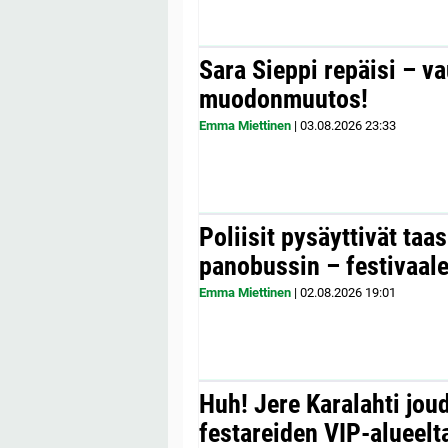
Sara Sieppi repäisi – v
muodonmuutos!
Emma Miettinen
|
03.08.2026
23:33
Poliisit pysäyttivät taa
panobussin – festivaale
Emma Miettinen
|
02.08.2026
19:01
Huh! Jere Karalahti jou
festareiden VIP-alueelta