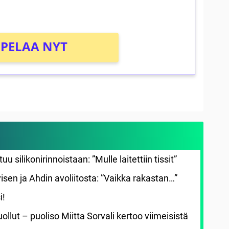
PELAA NYT
silikonirinnoistaan: ”Mulle laitettiin tissit”
rvisen ja Ahdin avoliitosta: ”Vaikka rakastan…”
i!
uollut – puoliso Miitta Sorvali kertoo viimeisistä