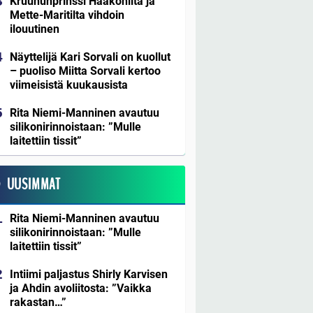
Kruununprinssi Haakonilta ja
Mette-Maritilta vihdoin
ilouutinen
Näyttelijä Kari Sorvali on kuollut
– puoliso Miitta Sorvali kertoo
viimeisistä kuukausista
Rita Niemi-Manninen avautuu
silikonirinnoistaan: ”Mulle
laitettiin tissit”
UUSIMMAT
Rita Niemi-Manninen avautuu
silikonirinnoistaan: ”Mulle
laitettiin tissit”
Intiimi paljastus Shirly Karvisen
ja Ahdin avoliitosta: ”Vaikka
rakastan…”