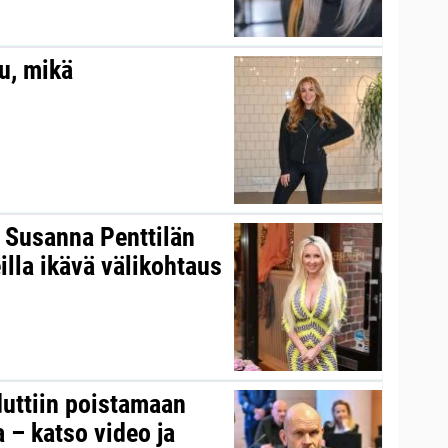
au, mikä
s Susanna Penttilän
illa ikävä välikohtaus
duttiin poistamaan
 – katso video ja