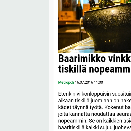
Baarimikko vinkk
tiskillä nopeamm
Metropoli
16.07.2016
11:00
Etenkin viikonloppuisin suosit
aikaan tiskillä juomiaan on ha
kädet täynnä työtä. Kokenut baa
joita kannatta noudattaa seuraava
nopeammin.
Se on kaikkien as
baaritiskillä kaikki sujuu juoh