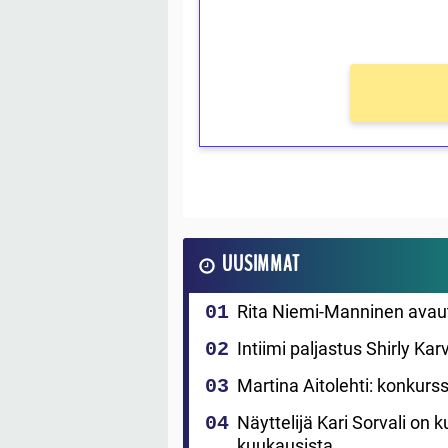
Ei kierrätysvaatimusta!
UUSIMMAT
Rita Niemi-Manninen avautuu 
Intiimi paljastus Shirly Ka
Martina Aitolehti: konkurss
Näyttelijä Kari Sorvali on k
kuukausista