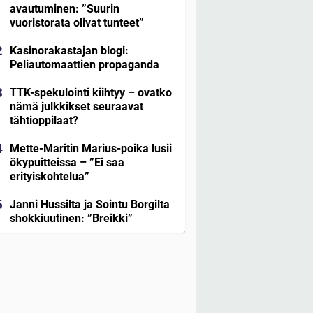
avautuminen: ”Suurin
vuoristorata olivat tunteet”
Kasinorakastajan blogi:
Peliautomaattien propaganda
TTK-spekulointi kiihtyy – ovatko
nämä julkkikset seuraavat
tähtioppilaat?
Mette-Maritin Marius-poika lusii
ökypuitteissa – ”Ei saa
erityiskohtelua”
Janni Hussilta ja Sointu Borgilta
shokkiuutinen: ”Breikki”