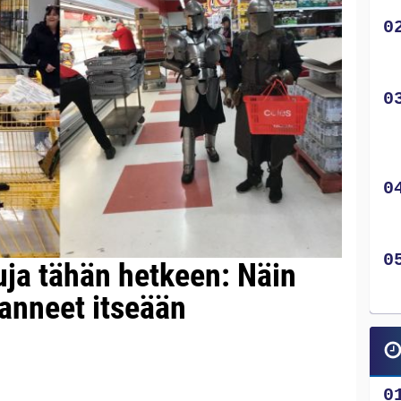
uja tähän hetkeen: Näin
janneet itseään
!