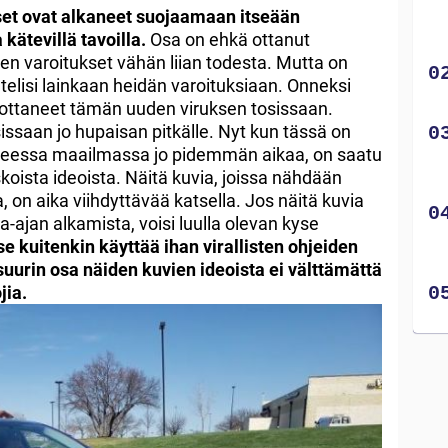
iset ovat alkaneet suojaamaan itseään
kätevillä tavoilla.
Osa on ehkä ottanut
en varoitukset vähän liian todesta. Mutta on
ntelisi lainkaan heidän varoituksiaan. Onneksi
i ottaneet tämän uuden viruksen tosissaan.
ssaan jo hupaisan pitkälle. Nyt kun tässä on
neessa maailmassa jo pidemmän aikaa, on saatu
koista ideoista. Näitä kuvia, joissa nähdään
a, on aika viihdyttävää katsella. Jos näitä kuvia
-ajan alkamista, voisi luulla olevan kyse
se kuitenkin käyttää ihan virallisten ohjeiden
uurin osa näiden kuvien ideoista ei välttämättä
jia.