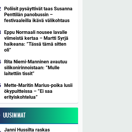
Poliisit pysäyttivät taas Susanna
Penttilän panobussin –
festivaaleilla ikävä välikohtaus
Eppu Normaali nousee lavalle
viimeistä kertaa – Martti Syrjä
haikeana: ”Tässä tämä sitten
oli”
Rita Niemi-Manninen avautuu
silikonirinnoistaan: ”Mulle
laitettiin tissit”
Mette-Maritin Marius-poika lusii
ökypuitteissa – ”Ei saa
erityiskohtelua”
UUSIMMAT
Janni Hussilta raskas