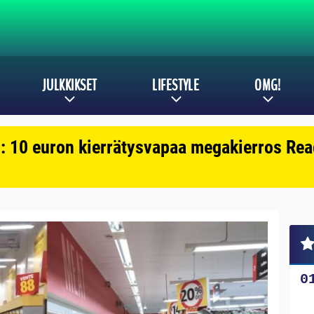
JULKKIKSET
LIFESTYLE
OMG!
: 10 euron kierrätysvapaa megakierros Reac