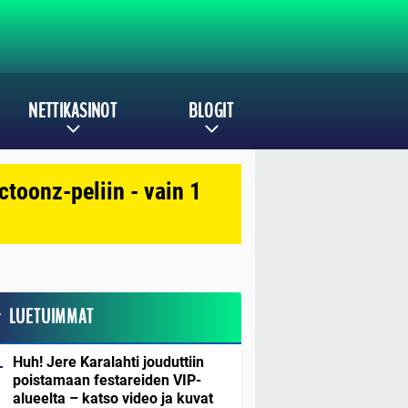
NETTIKASINOT
BLOGIT
toonz-peliin - vain 1
LUETUIMMAT
Huh! Jere Karalahti jouduttiin
poistamaan festareiden VIP-
alueelta – katso video ja kuvat