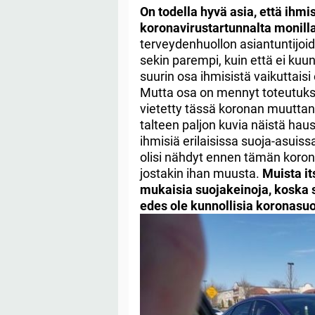
On todella hyvä asia, että ihm
koronavirustartunnalta monilla 
terveydenhuollon asiantuntijoid
sekin parempi, kuin että ei kuu
suurin osa ihmisistä vaikuttais
Mutta osa on mennyt toteutuksi
vietetty tässä koronan muutta
talteen paljon kuvia näistä haus
ihmisiä erilaisissa suoja-asuiss
olisi nähdyt ennen tämän korona
jostakin ihan muusta.
Muista it
mukaisia suojakeinoja, koska s
edes ole kunnollisia koronasuo