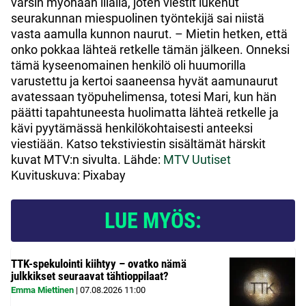
varsin myöhään illalla, joten viestit lukenut
seurakunnan miespuolinen työntekijä sai niistä
vasta aamulla kunnon naurut. – Mietin hetken, että
onko pokkaa lähteä retkelle tämän jälkeen. Onneksi
tämä kyseenomainen henkilö oli huumorilla
varustettu ja kertoi saaneensa hyvät aamunaurut
avatessaan työpuhelimensa, totesi Mari, kun hän
päätti tapahtuneesta huolimatta lähteä retkelle ja
kävi pyytämässä henkilökohtaisesti anteeksi
viestiään. Katso tekstiviestin sisältämät härskit
kuvat MTV:n sivulta. Lähde:
MTV Uutiset
Kuvituskuva: Pixabay
LUE MYÖS:
TTK-spekulointi kiihtyy – ovatko nämä
julkkikset seuraavat tähtioppilaat?
Emma Miettinen
|
07.08.2026
11:00