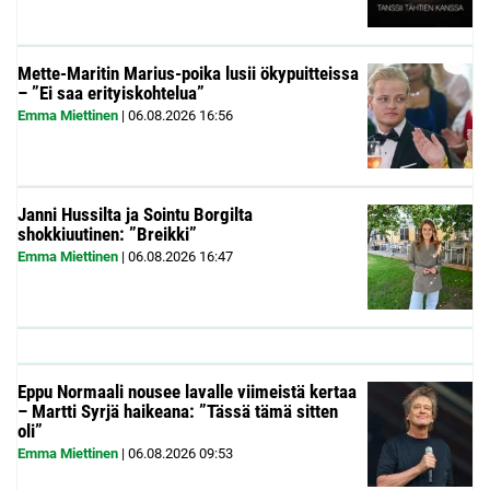
Mette-Maritin Marius-poika lusii ökypuitteissa
– ”Ei saa erityiskohtelua”
Emma Miettinen
|
06.08.2026
16:56
Janni Hussilta ja Sointu Borgilta
shokkiuutinen: ”Breikki”
Emma Miettinen
|
06.08.2026
16:47
Eppu Normaali nousee lavalle viimeistä kertaa
– Martti Syrjä haikeana: ”Tässä tämä sitten
oli”
Emma Miettinen
|
06.08.2026
09:53