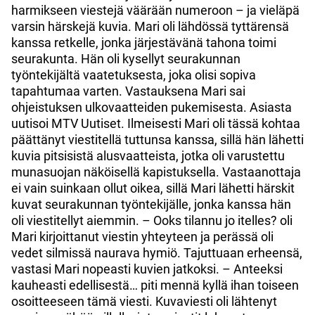
harmikseen viestejä väärään numeroon – ja vieläpä
varsin härskejä kuvia. Mari oli lähdössä tyttärensä
kanssa retkelle, jonka järjestävänä tahona toimi
seurakunta. Hän oli kysellyt seurakunnan
työntekijältä vaatetuksesta, joka olisi sopiva
tapahtumaa varten. Vastauksena Mari sai
ohjeistuksen ulkovaatteiden pukemisesta. Asiasta
uutisoi MTV Uutiset. Ilmeisesti Mari oli tässä kohtaa
päättänyt viestitellä tuttunsa kanssa, sillä hän lähetti
kuvia pitsisistä alusvaatteista, jotka oli varustettu
munasuojan näköisellä kapistuksella. Vastaanottaja
ei vain suinkaan ollut oikea, sillä Mari lähetti härskit
kuvat seurakunnan työntekijälle, jonka kanssa hän
oli viestitellyt aiemmin. – Ooks tilannu jo itelles? oli
Mari kirjoittanut viestin yhteyteen ja perässä oli
vedet silmissä naurava hymiö. Tajuttuaan erheensä,
vastasi Mari nopeasti kuvien jatkoksi. – Anteeksi
kauheasti edellisestä… piti mennä kyllä ihan toiseen
osoitteeseen tämä viesti. Kuvaviesti oli lähtenyt