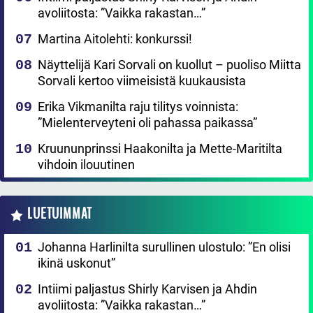
avoliitosta: ”Vaikka rakastan…”
Martina Aitolehti: konkurssi!
Näyttelijä Kari Sorvali on kuollut – puoliso Miitta
Sorvali kertoo viimeisistä kuukausista
Erika Vikmanilta raju tilitys voinnista:
”Mielenterveyteni oli pahassa paikassa”
Kruununprinssi Haakonilta ja Mette-Maritilta
vihdoin ilouutinen
LUETUIMMAT
Johanna Harlinilta surullinen ulostulo: ”En olisi
ikinä uskonut”
Intiimi paljastus Shirly Karvisen ja Ahdin
avoliitosta: ”Vaikka rakastan…”