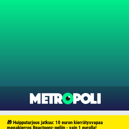
🎁 Huipputarjous jatkuu: 10 euron kierrätysvapaa
megakierros Reactoonz-peliin - vain 1 eurolla!