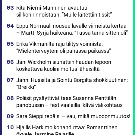
Rita Niemi-Manninen avautuu
silikonirinnoistaan: ”Mulle laitettiin tissit”
Eppu Normaali nousee lavalle viimeistä kertaa
– Martti Syrjä haikeana: ”Tässä tämä sitten oli”
Erika Vikmanilta raju tilitys voinnista:
”Mielenterveyteni oli pahassa paikassa”
Jani Wickholm siunattiin haudan lepoon –
koskettava kuolinilmoitus läheisiltä
Janni Hussilta ja Sointu Borgilta shokkiuutinen:
”Breikki”
Poliisit pysäyttivät taas Susanna Penttilän
panobussin – festivaaleilla ikävä välikohtaus
Sara Sieppi repäisi – vau, mikä muodonmuutos!
Hjallis Harkimo kohahduttaa: Romanttinen
ökyele Jasmine Pajarille