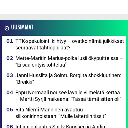
UUSIMMAT
TTK-spekulointi kiihtyy – ovatko nämä julkkikset
seuraavat tähtioppilaat?
Mette-Maritin Marius-poika lusii ökypuitteissa –
”Ei saa erityiskohtelua”
Janni Hussilta ja Sointu Borgilta shokkiuutinen:
”Breikki”
Eppu Normaali nousee lavalle viimeistä kertaa
– Martti Syrjä haikeana: ”Tässä tämä sitten oli”
Rita Niemi-Manninen avautuu
silikonirinnoistaan: ”Mulle laitettiin tissit”
Intiimi paljastus Shirly Karvisen ja Ahdin