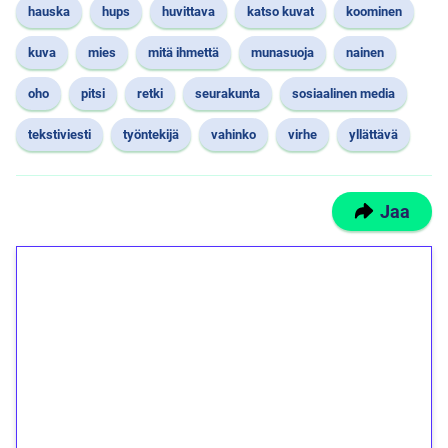
hauska
hups
huvittava
katso kuvat
koominen
kuva
mies
mitä ihmettä
munasuoja
nainen
oho
pitsi
retki
seurakunta
sosiaalinen media
tekstiviesti
työntekijä
vahinko
virhe
yllättävä
Jaa
1€ = 10€ arvosta
ilmaiskierroksia ilman
kierrätystä!
Talleta 1€
Saat heti 50 ilmaiskierrosta Tuohi 1000 -