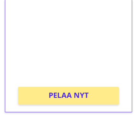
1€ = 10€ arvosta
ilmaiskierroksia ilman
kierrätystä!
Talleta 1€
Saat heti 50 ilmaiskierrosta Tuohi 1000 -
peliin (arvo 0,20€ per kierros)!
Ei kierrätysvaatimusta!
PELAA NYT