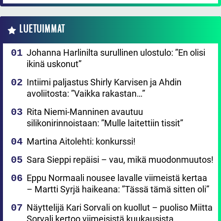
LUETUIMMAT
Johanna Harlinilta surullinen ulostulo: ”En olisi
ikinä uskonut”
Intiimi paljastus Shirly Karvisen ja Ahdin
avoliitosta: ”Vaikka rakastan…”
Rita Niemi-Manninen avautuu
silikonirinnoistaan: ”Mulle laitettiin tissit”
Martina Aitolehti: konkurssi!
Sara Sieppi repäisi – vau, mikä muodonmuutos!
Eppu Normaali nousee lavalle viimeistä kertaa
– Martti Syrjä haikeana: ”Tässä tämä sitten oli”
Näyttelijä Kari Sorvali on kuollut – puoliso Miitta
Sorvali kertoo viimeisistä kuukausista