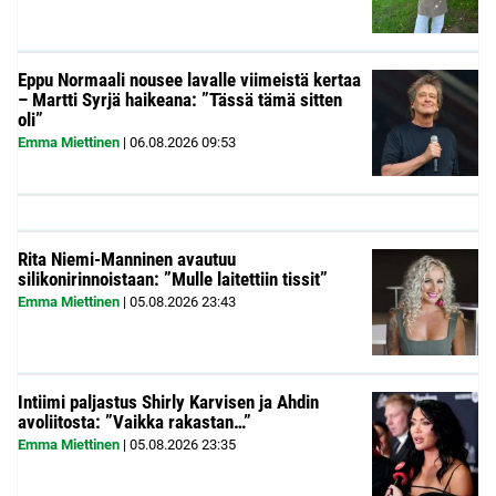
Eppu Normaali nousee lavalle viimeistä kertaa
– Martti Syrjä haikeana: ”Tässä tämä sitten
oli”
Emma Miettinen
|
06.08.2026
09:53
Rita Niemi-Manninen avautuu
silikonirinnoistaan: ”Mulle laitettiin tissit”
Emma Miettinen
|
05.08.2026
23:43
Intiimi paljastus Shirly Karvisen ja Ahdin
avoliitosta: ”Vaikka rakastan…”
Emma Miettinen
|
05.08.2026
23:35