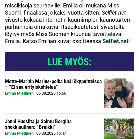
missikisoja seuraaville. Emilia oli mukana Miss
Suomi -finaalissa jo kaksi vuotta sitten.
Selfiet.net
-
sivusto kokoaa internetin kuumimpien kaunotarten
parhaimpia omakuvia. Itseoikeutetusti sivustolta
löytyy myös Miss Suomen kruunua tavoitteleva
Emilia. Katso Emilian kuvat osoitteessa
Selfiet.net
!
LUE MYÖS:
Mette-Maritin Marius-poika lusii ökypuitteissa
– ”Ei saa erityiskohtelua”
Emma Miettinen
|
06.08.2026
16:56
Janni Hussilta ja Sointu Borgilta
shokkiuutinen: ”Breikki”
Emma Miettinen
|
06.08.2026
16:47