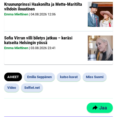
Kruununprinssi Haakonilta ja Mette-Maritilta
vihdoin ilouutinen
Emma Miettinen
|
04.08.2026
12:06
Sofia Virran villi biletys jatkuu – keräsi
katseita Helsingin yössä
Emma Miettinen
|
03.08.2026
23:41
AIHEET
Emilia Seppänen
katso kuvat
Miss Suomi
Video
Selfiet.net
Jaa