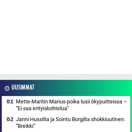
UUSIMMAT
Mette-Maritin Marius-poika lusii ökypuitteissa –
”Ei saa erityiskohtelua”
Janni Hussilta ja Sointu Borgilta shokkiuutinen:
”Breikki”