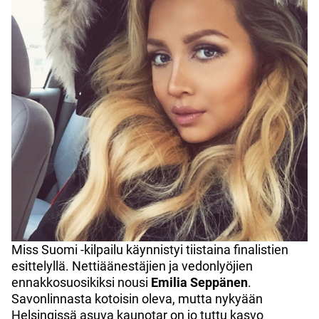
Miss Suomi -kilpailu käynnistyi tiistaina finalistien
esittelyllä. Nettiäänestäjien ja vedonlyöjien
ennakkosuosikiksi nousi
Emilia Seppänen
.
Savonlinnasta kotoisin oleva, mutta nykyään
Helsingissä asuva kaunotar on jo tuttu kasvo