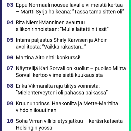
Eppu Normaali nousee lavalle viimeistä kertaa
– Martti Syrjä haikeana: ”Tässä tämä sitten oli”
Rita Niemi-Manninen avautuu
silikonirinnoistaan: ”Mulle laitettiin tissit”
Intiimi paljastus Shirly Karvisen ja Ahdin
avoliitosta: ”Vaikka rakastan…”
Martina Aitolehti: konkurssi!
Näyttelijä Kari Sorvali on kuollut – puoliso Miitta
Sorvali kertoo viimeisistä kuukausista
Erika Vikmanilta raju tilitys voinnista:
”Mielenterveyteni oli pahassa paikassa”
Kruununprinssi Haakonilta ja Mette-Maritilta
vihdoin ilouutinen
Sofia Virran villi biletys jatkuu – keräsi katseita
Helsingin yössä