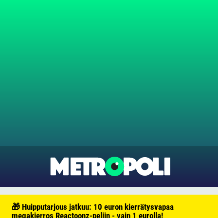
🎁 Huipputarjous jatkuu: 10 euron kierrätysvapaa
megakierros Reactoonz-peliin - vain 1 eurolla!