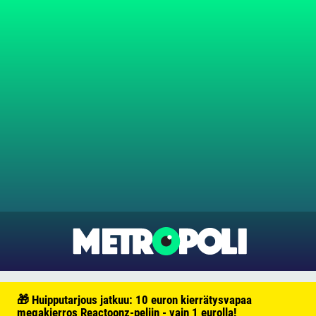
🎁 Huipputarjous jatkuu: 10 euron kierrätysvapaa
megakierros Reactoonz-peliin - vain 1 eurolla!