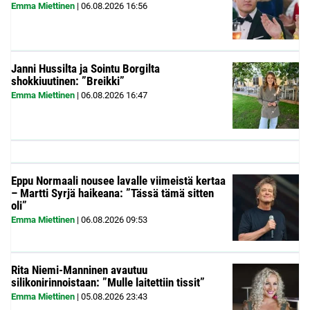
Emma Miettinen
|
06.08.2026
16:56
Janni Hussilta ja Sointu Borgilta
shokkiuutinen: ”Breikki”
Emma Miettinen
|
06.08.2026
16:47
Eppu Normaali nousee lavalle viimeistä kertaa
– Martti Syrjä haikeana: ”Tässä tämä sitten
oli”
Emma Miettinen
|
06.08.2026
09:53
Rita Niemi-Manninen avautuu
silikonirinnoistaan: ”Mulle laitettiin tissit”
Emma Miettinen
|
05.08.2026
23:43