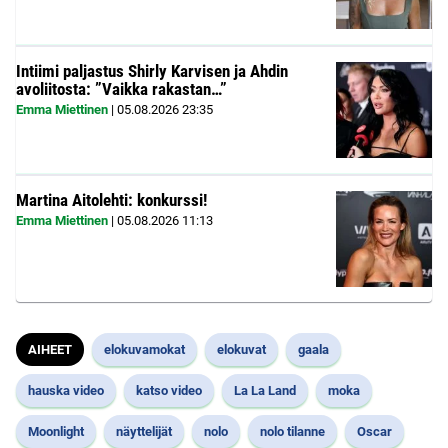
Intiimi paljastus Shirly Karvisen ja Ahdin
avoliitosta: ”Vaikka rakastan…”
Emma Miettinen
|
05.08.2026
23:35
Martina Aitolehti: konkurssi!
Emma Miettinen
|
05.08.2026
11:13
AIHEET
elokuvamokat
elokuvat
gaala
hauska video
katso video
La La Land
moka
Moonlight
näyttelijät
nolo
nolo tilanne
Oscar