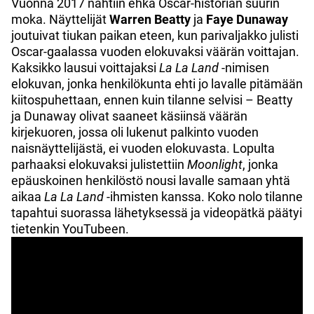
Vuonna 2017 nähtiin ehkä Oscar-historian suurin
moka. Näyttelijät
Warren Beatty
ja
Faye Dunaway
joutuivat tiukan paikan eteen, kun parivaljakko julisti
Oscar-gaalassa vuoden elokuvaksi väärän voittajan.
Kaksikko lausui voittajaksi
La La Land
-nimisen
elokuvan, jonka henkilökunta ehti jo lavalle pitämään
kiitospuhettaan, ennen kuin tilanne selvisi – Beatty
ja Dunaway olivat saaneet käsiinsä väärän
kirjekuoren, jossa oli lukenut palkinto vuoden
naisnäyttelijästä, ei vuoden elokuvasta. Lopulta
parhaaksi elokuvaksi julistettiin
Moonlight
, jonka
epäuskoinen henkilöstö nousi lavalle samaan yhtä
aikaa
La La Land
-ihmisten kanssa. Koko nolo tilanne
tapahtui suorassa lähetyksessä ja videopätkä päätyi
tietenkin YouTubeen.