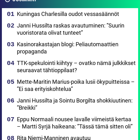
Kuningas Charlesilla oudot vessasäännöt
Janni Hussilta raskas avautuminen: ”Suurin
vuoristorata olivat tunteet”
Kasinorakastajan blogi: Peliautomaattien
propaganda
TTK-spekulointi kiihtyy – ovatko nämä julkkikset
seuraavat tähtioppilaat?
Mette-Maritin Marius-poika lusii ökypuitteissa –
”Ei saa erityiskohtelua”
Janni Hussilta ja Sointu Borgilta shokkiuutinen:
”Breikki”
Eppu Normaali nousee lavalle viimeistä kertaa
– Martti Syrjä haikeana: ”Tässä tämä sitten oli”
Rita Niemi-Manninen avautuu