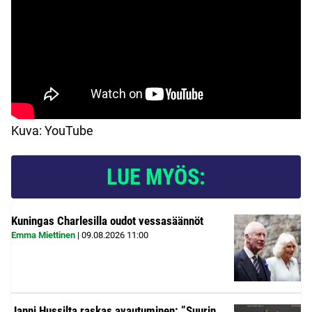
Kuva: YouTube
LUE MYÖS:
Kuningas Charlesilla oudot vessasäännöt
Emma Miettinen
|
09.08.2026
11:00
Janni Hussilta raskas avautuminen: ”Suurin