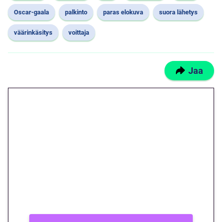
Oscar-gaala
palkinto
paras elokuva
suora lähetys
väärinkäsitys
voittaja
Jaa
🎁 Huipputarjous jatkuu: 10
euron kierrätysvapaa
megakierros Reactoonz-
peliin – vain 1 eurolla!
Peli: Reactoonz
Vain uusille asiakkaille!