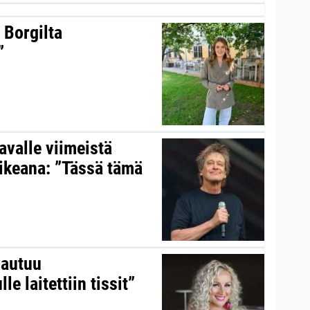
 Borgilta
”
valle viimeistä
aikeana: ”Tässä tämä
vautuu
le laitettiin tissit”