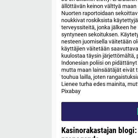
ällöttävän keinon välttyä maan e
Nuorten raportoidaan sekoittav
noukkivat roskiksista käytettyjä
terveyssiteitä, jonka jälkeen h
syntyneen sekoituksen. Käytetyi
nesteen juomisella väitetään ol
käyttäjien väitetään saavuttava
kuulostaa täysin järjettömältä,
Indonesian poliisi on pidättänyt
mutta maan lainsäätäjät eivät t
touhua lailla, joten rangaistuk
Lienee turha edes mainita, mutt
Pixabay
Kasinorakastajan blogi: