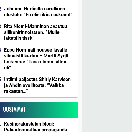
Johanna Harlinilta surullinen
ulostulo: ”En olisi ikinä uskonut”
Rita Niemi-Manninen avautuu
silikonirinnoistaan: ”Mulle
laitettiin tissit”
Eppu Normaali nousee lavalle
viimeistä kertaa – Martti Syrjä
haikeana: ”Tässä tämä sitten
oli”
Intiimi paljastus Shirly Karvisen
ja Ahdin avoliitosta: ”Vaikka
rakastan…”
UUSIMMAT
Kasinorakastajan blogi:
Peliautomaattien propaganda