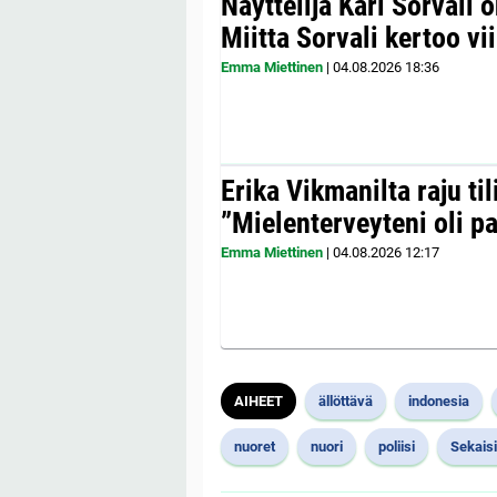
Näyttelijä Kari Sorvali 
Miitta Sorvali kertoo v
Emma Miettinen
|
04.08.2026
18:36
Erika Vikmanilta raju til
”Mielenterveyteni oli p
Emma Miettinen
|
04.08.2026
12:17
AIHEET
ällöttävä
indonesia
nuoret
nuori
poliisi
Sekais