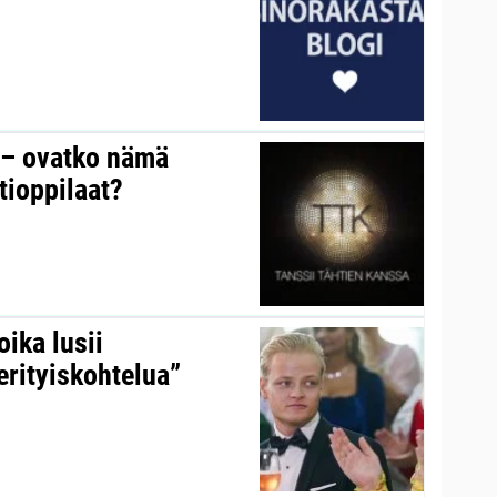
y – ovatko nämä
tioppilaat?
ika lusii
erityiskohtelua”