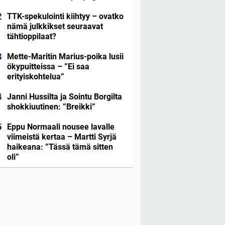
TTK-spekulointi kiihtyy – ovatko
nämä julkkikset seuraavat
tähtioppilaat?
Mette-Maritin Marius-poika lusii
ökypuitteissa – ”Ei saa
erityiskohtelua”
Janni Hussilta ja Sointu Borgilta
shokkiuutinen: ”Breikki”
Eppu Normaali nousee lavalle
viimeistä kertaa – Martti Syrjä
haikeana: ”Tässä tämä sitten
oli”