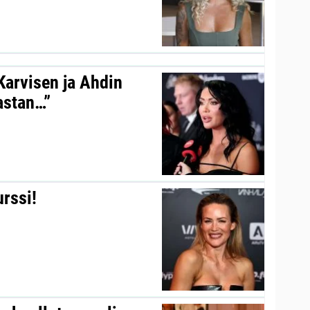
 Karvisen ja Ahdin
kastan…”
urssi!