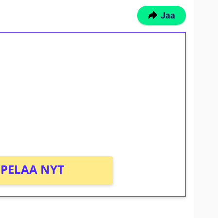
Jaa
ilmaiskierroksia ilman
osta Tuohi 1000 -peliin (arvo 0,20€ per
PELAA NYT