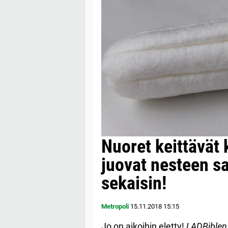
Nuoret keittävät 
juovat nesteen 
sekaisin!
Metropoli
15.11.2018
15:15
Jo on aikoihin eletty!
LADBiblen