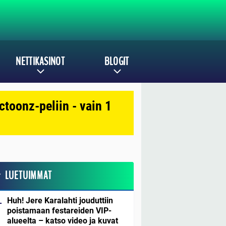
NETTIKASINOT
BLOGIT
toonz-peliin - vain 1
LUETUIMMAT
Huh! Jere Karalahti jouduttiin
poistamaan festareiden VIP-
alueelta – katso video ja kuvat