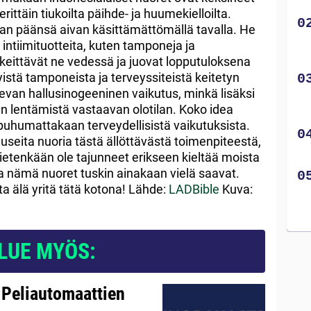
rittäin tiukoilta päihde- ja huumekielloilta.
an päänsä aivan käsittämättömällä tavalla. He
 intiimituotteita, kuten tamponeja ja
e keittävät ne vedessä ja juovat lopputuloksena
stä tamponeista ja terveyssiteistä keitetyn
evan hallusinogeeninen vaikutus, minkä lisäksi
n lentämistä vastaavan olotilan. Koko idea
 puhumattakaan terveydellisistä vaikutuksista.
 useita nuoria tästä ällöttävästä toimenpiteestä,
ietenkään ole tajunneet erikseen kieltää moista
sia nämä nuoret tuskin ainakaan vielä saavat.
a älä yritä tätä kotona! Lähde:
LADBible
Kuva:
LUE MYÖS:
 Peliautomaattien