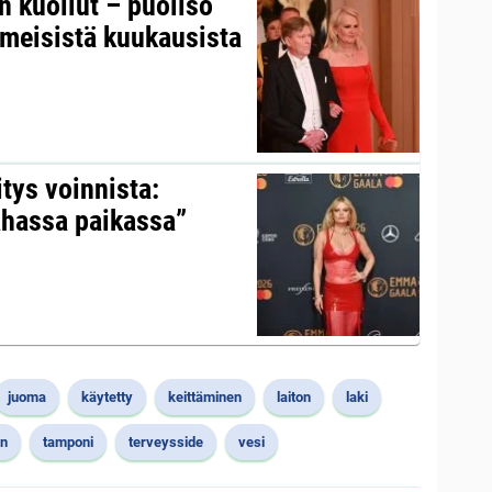
on kuollut – puoliso
iimeisistä kuukausista
itys voinnista:
ahassa paikassa”
juoma
käytetty
keittäminen
laiton
laki
in
tamponi
terveysside
vesi