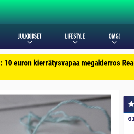
JULKKIKSET
LIFESTYLE
OMG!
: 10 euron kierrätysvapaa megakierros Reac