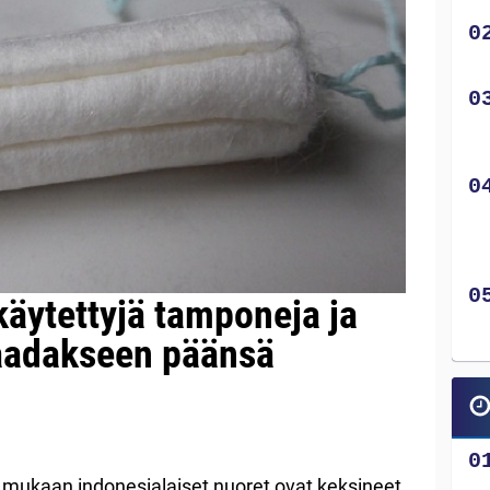
käytettyjä tamponeja ja
saadakseen päänsä
mukaan indonesialaiset nuoret ovat keksineet