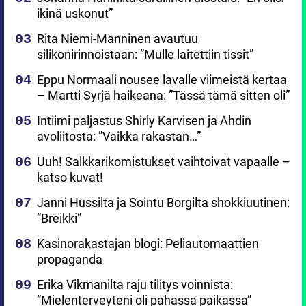
ikinä uskonut”
Rita Niemi-Manninen avautuu
silikonirinnoistaan: ”Mulle laitettiin tissit”
Eppu Normaali nousee lavalle viimeistä kertaa
– Martti Syrjä haikeana: ”Tässä tämä sitten oli”
Intiimi paljastus Shirly Karvisen ja Ahdin
avoliitosta: ”Vaikka rakastan…”
Uuh! Salkkarikomistukset vaihtoivat vapaalle –
katso kuvat!
Janni Hussilta ja Sointu Borgilta shokkiuutinen:
”Breikki”
Kasinorakastajan blogi: Peliautomaattien
propaganda
Erika Vikmanilta raju tilitys voinnista:
”Mielenterveyteni oli pahassa paikassa”