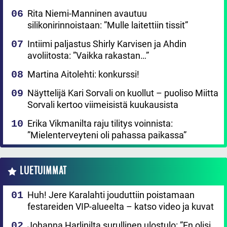
Rita Niemi-Manninen avautuu
silikonirinnoistaan: ”Mulle laitettiin tissit”
Intiimi paljastus Shirly Karvisen ja Ahdin
avoliitosta: ”Vaikka rakastan…”
Martina Aitolehti: konkurssi!
Näyttelijä Kari Sorvali on kuollut – puoliso Miitta
Sorvali kertoo viimeisistä kuukausista
Erika Vikmanilta raju tilitys voinnista:
”Mielenterveyteni oli pahassa paikassa”
LUETUIMMAT
Huh! Jere Karalahti jouduttiin poistamaan
festareiden VIP-alueelta – katso video ja kuvat
Johanna Harlinilta surullinen ulostulo: ”En olisi