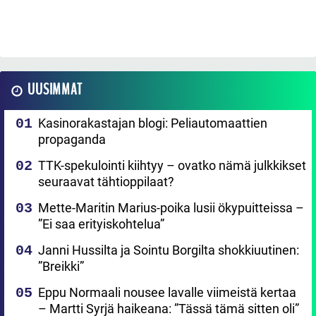
UUSIMMAT
Kasinorakastajan blogi: Peliautomaattien
propaganda
TTK-spekulointi kiihtyy – ovatko nämä julkkikset
seuraavat tähtioppilaat?
Mette-Maritin Marius-poika lusii ökypuitteissa –
”Ei saa erityiskohtelua”
Janni Hussilta ja Sointu Borgilta shokkiuutinen:
”Breikki”
Eppu Normaali nousee lavalle viimeistä kertaa
– Martti Syrjä haikeana: ”Tässä tämä sitten oli”