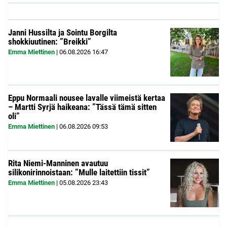
Janni Hussilta ja Sointu Borgilta
shokkiuutinen: ”Breikki”
Emma Miettinen
|
06.08.2026
16:47
Eppu Normaali nousee lavalle viimeistä kertaa
– Martti Syrjä haikeana: ”Tässä tämä sitten
oli”
Emma Miettinen
|
06.08.2026
09:53
Rita Niemi-Manninen avautuu
silikonirinnoistaan: ”Mulle laitettiin tissit”
Emma Miettinen
|
05.08.2026
23:43