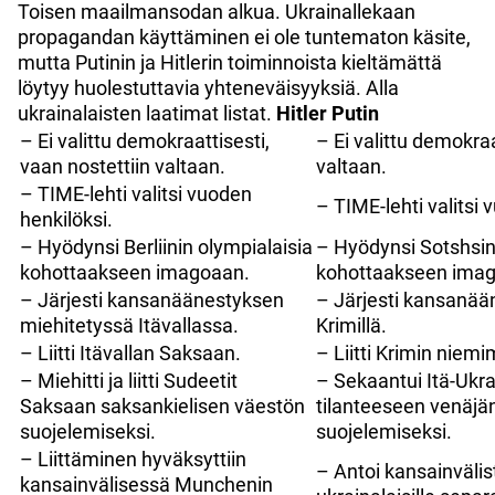
Toisen maailmansodan alkua. Ukrainallekaan
propagandan käyttäminen ei ole tuntematon käsite,
mutta Putinin ja Hitlerin toiminnoista kieltämättä
löytyy huolestuttavia yhteneväisyyksiä. Alla
ukrainalaisten laatimat listat.
Hitler
Putin
– Ei valittu demokraattisesti,
– Ei valittu demokraa
vaan nostettiin valtaan.
valtaan.
– TIME-lehti valitsi vuoden
– TIME-lehti valitsi 
henkilöksi.
– Hyödynsi Berliinin olympialaisia
– Hyödynsi Sotshsin
kohottaakseen imagoaan.
kohottaakseen ima
– Järjesti kansanäänestyksen
– Järjesti kansanää
miehitetyssä Itävallassa.
Krimillä.
– Liitti Itävallan Saksaan.
– Liitti Krimin niem
– Miehitti ja liitti Sudeetit
– Sekaantui Itä-Ukr
Saksaan saksankielisen väestön
tilanteeseen venäjä
suojelemiseksi.
suojelemiseksi.
– Liittäminen hyväksyttiin
– Antoi kansainväli
kansainvälisessä Munchenin