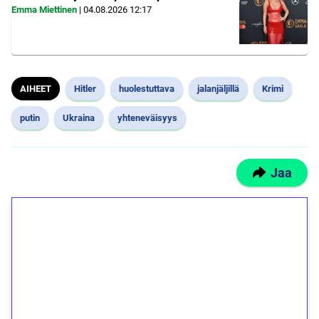
Emma Miettinen
|
04.08.2026
12:17
AIHEET
Hitler
huolestuttava
jalanjäljillä
Krimi
putin
Ukraina
yhteneväisyys
Jaa
1€ = 10€ arvosta
ilmaiskierroksia ilman
kierrätystä!
Talleta 1€