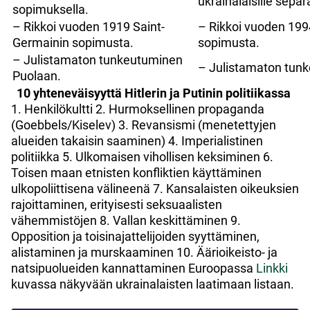
ukrainalaisille separa
sopimuksella.
– Rikkoi vuoden 1919 Saint-
– Rikkoi vuoden 199
Germainin sopimusta.
sopimusta.
– Julistamaton tunkeutuminen
– Julistamaton tun
Puolaan.
10 yhteneväisyyttä Hitlerin ja Putinin politiikassa
1. Henkilökultti 2. Hurmoksellinen propaganda
(Goebbels/Kiselev) 3. Revansismi (menetettyjen
alueiden takaisin saaminen) 4. Imperialistinen
politiikka 5. Ulkomaisen vihollisen keksiminen 6.
Toisen maan etnisten konfliktien käyttäminen
ulkopoliittisena välineenä 7. Kansalaisten oikeuksien
rajoittaminen, erityisesti seksuaalisten
vähemmistöjen 8. Vallan keskittäminen 9.
Opposition ja toisinajattelijoiden syyttäminen,
alistaminen ja murskaaminen 10. Äärioikeisto- ja
natsipuolueiden kannattaminen Euroopassa
Linkki
kuvassa näkyvään ukrainalaisten laatimaan listaan.