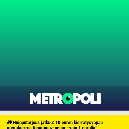
🎁 Huipputarjous jatkuu: 10 euron kierrätysvapaa
megakierros Reactoonz-peliin - vain 1 eurolla!