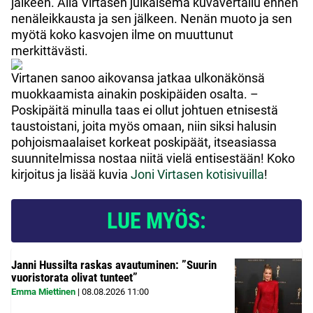
jälkeen. Alla Virtasen julkaisema kuvavertailu ennen
nenäleikkausta ja sen jälkeen. Nenän muoto ja sen
myötä koko kasvojen ilme on muuttunut
merkittävästi.
Virtanen sanoo aikovansa jatkaa ulkonäkönsä
muokkaamista ainakin poskipäiden osalta. –
Poskipäitä minulla taas ei ollut johtuen etnisestä
taustoistani, joita myös omaan, niin siksi halusin
pohjoismaalaiset korkeat poskipäät, itseasiassa
suunnitelmissa nostaa niitä vielä entisestään! Koko
kirjoitus ja lisää kuvia
Joni Virtasen kotisivuilla
!
LUE MYÖS:
Janni Hussilta raskas avautuminen: ”Suurin
vuoristorata olivat tunteet”
Emma Miettinen
|
08.08.2026
11:00