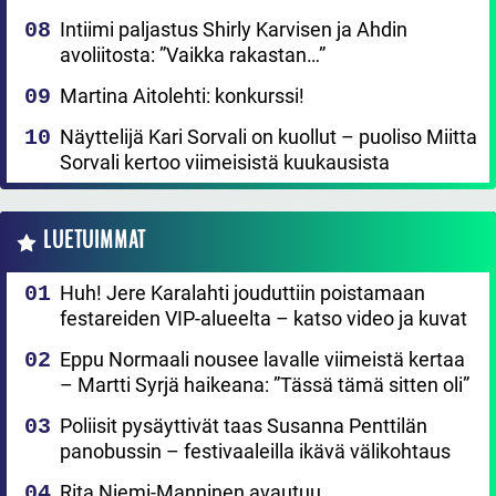
Intiimi paljastus Shirly Karvisen ja Ahdin
avoliitosta: ”Vaikka rakastan…”
Martina Aitolehti: konkurssi!
Näyttelijä Kari Sorvali on kuollut – puoliso Miitta
Sorvali kertoo viimeisistä kuukausista
LUETUIMMAT
Huh! Jere Karalahti jouduttiin poistamaan
festareiden VIP-alueelta – katso video ja kuvat
Eppu Normaali nousee lavalle viimeistä kertaa
– Martti Syrjä haikeana: ”Tässä tämä sitten oli”
Poliisit pysäyttivät taas Susanna Penttilän
panobussin – festivaaleilla ikävä välikohtaus
Rita Niemi-Manninen avautuu