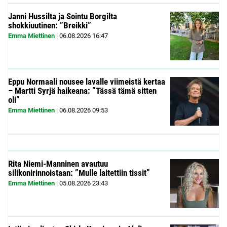
Janni Hussilta ja Sointu Borgilta
shokkiuutinen: ”Breikki”
Emma Miettinen
|
06.08.2026
16:47
Eppu Normaali nousee lavalle viimeistä kertaa
– Martti Syrjä haikeana: ”Tässä tämä sitten
oli”
Emma Miettinen
|
06.08.2026
09:53
Rita Niemi-Manninen avautuu
silikonirinnoistaan: ”Mulle laitettiin tissit”
Emma Miettinen
|
05.08.2026
23:43