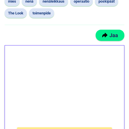
mies
nenä
nenäleikkaus
operaatio
poskipäät
The Look
toimenpide
Jaa
1€ = 10€ arvosta
ilmaiskierroksia ilman
kierrätystä!
Talleta 1€
Saat heti 50 ilmaiskierrosta Tuohi 1000 -
peliin (arvo 0,20€ per kierros)!
Ei kierrätysvaatimusta!