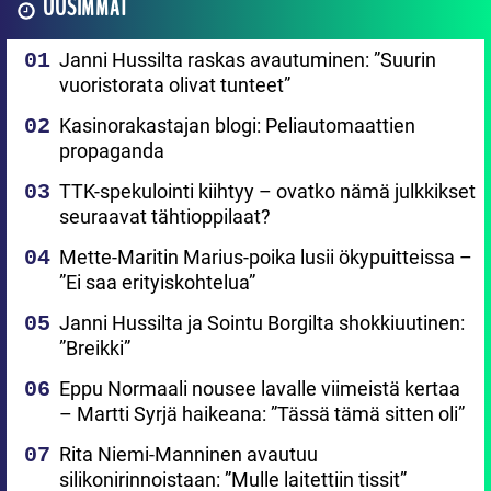
UUSIMMAT
Janni Hussilta raskas avautuminen: ”Suurin
vuoristorata olivat tunteet”
Kasinorakastajan blogi: Peliautomaattien
propaganda
TTK-spekulointi kiihtyy – ovatko nämä julkkikset
seuraavat tähtioppilaat?
Mette-Maritin Marius-poika lusii ökypuitteissa –
”Ei saa erityiskohtelua”
Janni Hussilta ja Sointu Borgilta shokkiuutinen:
”Breikki”
Eppu Normaali nousee lavalle viimeistä kertaa
– Martti Syrjä haikeana: ”Tässä tämä sitten oli”
Rita Niemi-Manninen avautuu
silikonirinnoistaan: ”Mulle laitettiin tissit”