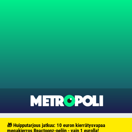
🎁 Huipputarjous jatkuu: 10 euron kierrätysvapaa
megakierros Reactoonz-peliin - vain 1 eurolla!