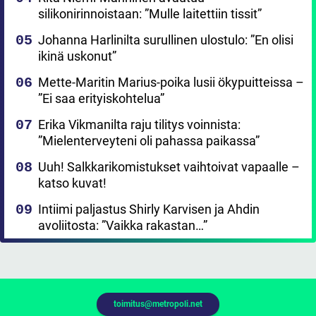
silikonirinnoistaan: ”Mulle laitettiin tissit”
Johanna Harlinilta surullinen ulostulo: ”En olisi
ikinä uskonut”
Mette-Maritin Marius-poika lusii ökypuitteissa –
”Ei saa erityiskohtelua”
Erika Vikmanilta raju tilitys voinnista:
”Mielenterveyteni oli pahassa paikassa”
Uuh! Salkkarikomistukset vaihtoivat vapaalle –
katso kuvat!
Intiimi paljastus Shirly Karvisen ja Ahdin
avoliitosta: ”Vaikka rakastan…”
toimitus@metropoli.net