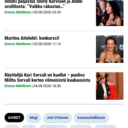
Intiimi paljastus Shirly Karvisen ja Ahdin
avoliitosta: ”Vaikka rakastan…”
Emma Miettinen
|
05.08.2026
23:35
Martina Aitolehti: konkurssi!
Emma Miettinen
|
05.08.2026
11:13
Näyttelijä Kari Sorvali on kuollut – puoliso
Miitta Sorvali kertoo viimeisistä kuukausista
Emma Miettinen
|
04.08.2026
18:36
AIHEET
blogi
Joni Virtanen
kauneusleikkaus