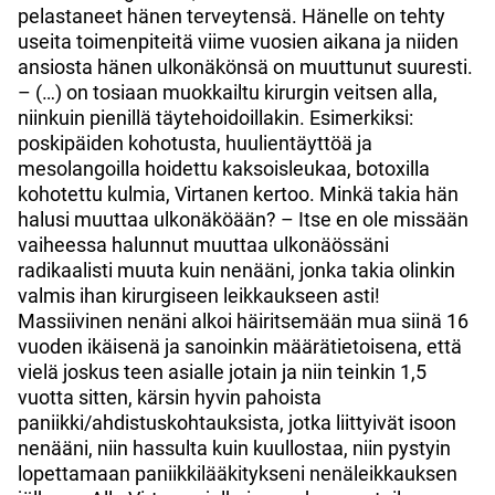
pelastaneet hänen terveytensä. Hänelle on tehty
useita toimenpiteitä viime vuosien aikana ja niiden
ansiosta hänen ulkonäkönsä on muuttunut suuresti.
– (…) on tosiaan muokkailtu kirurgin veitsen alla,
niinkuin pienillä täytehoidoillakin. Esimerkiksi:
poskipäiden kohotusta, huulientäyttöä ja
mesolangoilla hoidettu kaksoisleukaa, botoxilla
kohotettu kulmia, Virtanen kertoo.
Minkä takia hän
halusi muuttaa ulkonäköään? – Itse en ole missään
vaiheessa halunnut muuttaa ulkonäössäni
radikaalisti muuta kuin nenääni, jonka takia olinkin
valmis ihan kirurgiseen leikkaukseen asti!
Massiivinen nenäni alkoi häiritsemään mua siinä 16
vuoden ikäisenä ja sanoinkin määrätietoisena, että
vielä joskus teen asialle jotain ja niin teinkin 1,5
vuotta sitten, kärsin hyvin pahoista
paniikki/ahdistuskohtauksista, jotka liittyivät isoon
nenääni, niin hassulta kuin kuullostaa, niin pystyin
lopettamaan paniikkilääkitykseni nenäleikkauksen