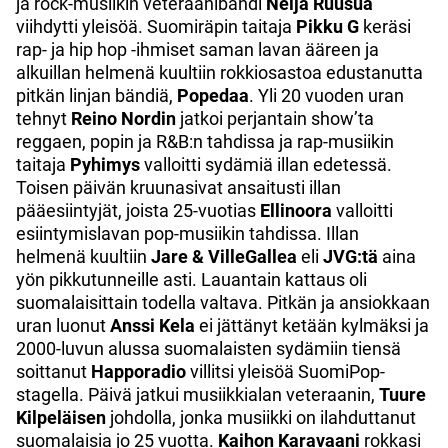
ja rock-musiikin veteraanibändi
Neljä Ruusua
viihdytti yleisöä. Suomiräpin taitaja
Pikku G
keräsi
rap- ja hip hop -ihmiset saman lavan ääreen ja
alkuillan helmenä kuultiin rokkiosastoa edustanutta
pitkän linjan bändiä,
Popedaa
. Yli 20 vuoden uran
tehnyt
Reino Nordin
jatkoi perjantain show’ta
reggaen, popin ja R&B:n tahdissa ja rap-musiikin
taitaja
Pyhimys
valloitti sydämiä illan edetessä.
Toisen päivän kruunasivat ansaitusti illan
pääesiintyjät, joista 25-vuotias
Ellinoora
valloitti
esiintymislavan pop-musiikin tahdissa. Illan
helmenä kuultiin
Jare & VilleGallea
eli
JVG:tä
aina
yön pikkutunneille asti. Lauantain kattaus oli
suomalaisittain todella valtava. Pitkän ja ansiokkaan
uran luonut
Anssi Kela
ei jättänyt ketään kylmäksi ja
2000-luvun alussa suomalaisten sydämiin tiensä
soittanut
Happoradio
villitsi yleisöä SuomiPop-
stagella. Päivä jatkui musiikkialan veteraanin,
Tuure
Kilpeläisen
johdolla, jonka musiikki on ilahduttanut
suomalaisia jo 25 vuotta.
Kaihon Karavaani
rokkasi