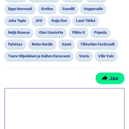
Eppu Normaali
Evelina
Gasellit
Happoradio
Juha Tapio
JVG
Kaija Koo
Lauri Tähkä
Neljä Ruusua
Olavi Uusivirta
Pikku G
Popeda
Pyhimys
Reino Nordin
Sanni
Tikkurilan Festivaalit
Tuure Kilpeläinen ja Kaihon Karavaani
Vesta
Ville Valo
Jaa
1€ = 10€ arvosta
ilmaiskierroksia ilman
kierrätystä!