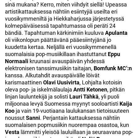
sinä mukana? Kerro, miten viihdyit siellä! Upeassa
artistikattauksessa nähtiin esiintyjiä useilta eri
vuosikymmeniltä ja Hiekkaharjussa järjestetyssä
kolmepäiväisessä tapahtumassa oli peräti 24
bändiä. Tapahtuman kärkinimiin kuuluva
Apulanta
oli viikonlopun päättävänä pääesiintyjänä jo
kuudetta kertaa. Neljällä eri vuosikymmenellä
suomalaisia pop-musiikillaan ihastuttanut
Eppu
Normaali
kruunasi avauspäivän yhdessä
elektronisen tanssimusiikin taitajan,
Bomfunk MC’:n
kanssa. Alkutahdit avauspäivälle löivät
karismaattinen
Olavi Uusivirta
, Lohjalta kotoisin
oleva pop- ja iskelmälaulaja
Antti Ketonen
, pitkän
linjan lauluntekijä ja solisti
Lauri Tähkä
, yli puoli
miljoonaa levyä Suomessa myynyt sooloartisti
Kaija
Koo
ja vain 19-vuotiaana laulukansan tietoisuuteen
noussut
Sanni
. Perjantain kattauksessa nähtiin
suomalaisen popmusiikin nuorempaa osastoa, kun
Vesta
lämmitti yleisöä lauluillaan ja seuraavana pop-