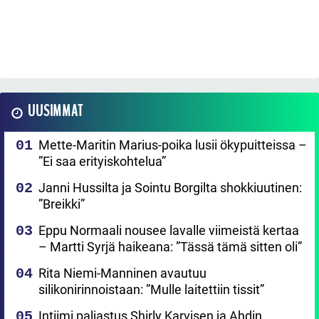
UUSIMMAT
Mette-Maritin Marius-poika lusii ökypuitteissa –
”Ei saa erityiskohtelua”
Janni Hussilta ja Sointu Borgilta shokkiuutinen:
”Breikki”
Eppu Normaali nousee lavalle viimeistä kertaa
– Martti Syrjä haikeana: ”Tässä tämä sitten oli”
Rita Niemi-Manninen avautuu
silikonirinnoistaan: ”Mulle laitettiin tissit”
Intiimi paljastus Shirly Karvisen ja Ahdin