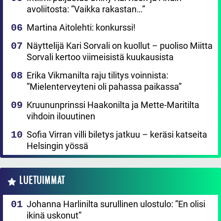
avoliitosta: ”Vaikka rakastan…”
Martina Aitolehti: konkurssi!
Näyttelijä Kari Sorvali on kuollut – puoliso Miitta
Sorvali kertoo viimeisistä kuukausista
Erika Vikmanilta raju tilitys voinnista:
”Mielenterveyteni oli pahassa paikassa”
Kruununprinssi Haakonilta ja Mette-Maritilta
vihdoin ilouutinen
Sofia Virran villi biletys jatkuu – keräsi katseita
Helsingin yössä
LUETUIMMAT
Johanna Harlinilta surullinen ulostulo: ”En olisi
ikinä uskonut”