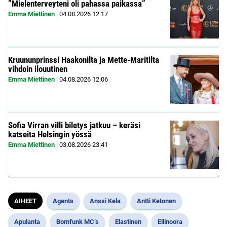
”Mielenterveyteni oli pahassa paikassa”
Emma Miettinen
|
04.08.2026
12:17
Kruununprinssi Haakonilta ja Mette-Maritilta
vihdoin ilouutinen
Emma Miettinen
|
04.08.2026
12:06
Sofia Virran villi biletys jatkuu – keräsi
katseita Helsingin yössä
Emma Miettinen
|
03.08.2026
23:41
AIHEET
Agents
Anssi Kela
Antti Ketonen
Apulanta
Bomfunk MC’s
Elastinen
Ellinoora