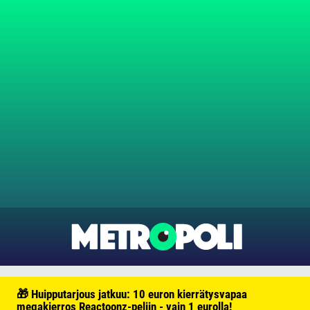
🎁 Huipputarjous jatkuu: 10 euron kierrätysvapaa
megakierros Reactoonz-peliin - vain 1 eurolla!