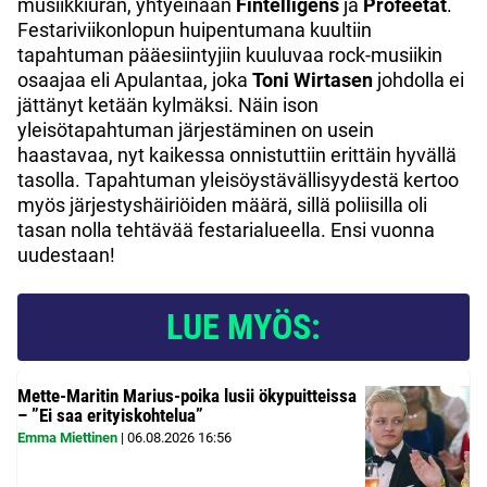
musiikkiuran, yhtyeinään
Fintelligens
ja
Profeetat
.
Festariviikonlopun huipentumana kuultiin
tapahtuman pääesiintyjiin kuuluvaa rock-musiikin
osaajaa eli Apulantaa, joka
Toni Wirtasen
johdolla ei
jättänyt ketään kylmäksi. Näin ison
yleisötapahtuman järjestäminen on usein
haastavaa, nyt kaikessa onnistuttiin erittäin hyvällä
tasolla. Tapahtuman yleisöystävällisyydestä kertoo
myös järjestyshäiriöiden määrä, sillä poliisilla oli
tasan nolla tehtävää festarialueella. Ensi vuonna
uudestaan!
LUE MYÖS:
Mette-Maritin Marius-poika lusii ökypuitteissa
– ”Ei saa erityiskohtelua”
Emma Miettinen
|
06.08.2026
16:56