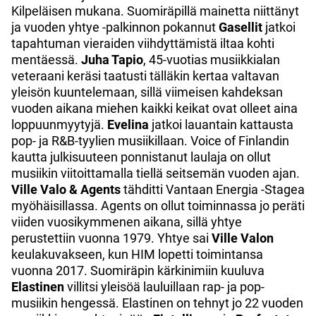
Kilpeläisen mukana. Suomiräpillä mainetta niittänyt
ja vuoden yhtye -palkinnon pokannut
Gasellit
jatkoi
tapahtuman vieraiden viihdyttämistä iltaa kohti
mentäessä.
Juha Tapio
, 45-vuotias musiikkialan
veteraani keräsi taatusti tälläkin kertaa valtavan
yleisön kuuntelemaan, sillä viimeisen kahdeksan
vuoden aikana miehen kaikki keikat ovat olleet aina
loppuunmyytyjä.
Evelina
jatkoi lauantain kattausta
pop- ja R&B-tyylien musiikillaan. Voice of Finlandin
kautta julkisuuteen ponnistanut laulaja on ollut
musiikin viitoittamalla tiellä seitsemän vuoden ajan.
Ville Valo & Agents
tähditti Vantaan Energia -Stagea
myöhäisillassa. Agents on ollut toiminnassa jo peräti
viiden vuosikymmenen aikana, sillä yhtye
perustettiin vuonna 1979. Yhtye sai
Ville Valon
keulakuvakseen, kun HIM lopetti toimintansa
vuonna 2017. Suomiräpin kärkinimiin kuuluva
Elastinen
villitsi yleisöä lauluillaan rap- ja pop-
musiikin hengessä. Elastinen on tehnyt jo 22 vuoden