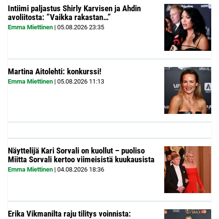
Intiimi paljastus Shirly Karvisen ja Ahdin
avoliitosta: ”Vaikka rakastan…”
Emma Miettinen
|
05.08.2026
23:35
Martina Aitolehti: konkurssi!
Emma Miettinen
|
05.08.2026
11:13
Näyttelijä Kari Sorvali on kuollut – puoliso
Miitta Sorvali kertoo viimeisistä kuukausista
Emma Miettinen
|
04.08.2026
18:36
Erika Vikmanilta raju tilitys voinnista: