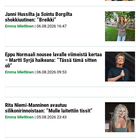
Janni Hussilta ja Sointu Borgilta
shokkiuutinen: ”Breikki”
Emma Miettinen
|
06.08.2026
16:47
Eppu Normaali nousee lavalle viimeistä kertaa
– Martti Syrjä haikeana: ”Tässä tämä sitten
oli”
Emma Miettinen
|
06.08.2026
09:53
Rita Niemi-Manninen avautuu
silikonirinnoistaan: ”Mulle laitettiin tissit”
Emma Miettinen
|
05.08.2026
23:43