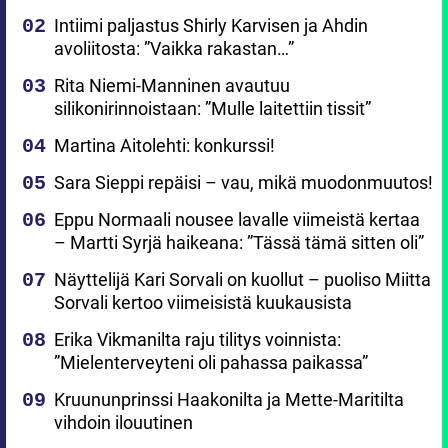
Intiimi paljastus Shirly Karvisen ja Ahdin
avoliitosta: ”Vaikka rakastan…”
Rita Niemi-Manninen avautuu
silikonirinnoistaan: ”Mulle laitettiin tissit”
Martina Aitolehti: konkurssi!
Sara Sieppi repäisi – vau, mikä muodonmuutos!
Eppu Normaali nousee lavalle viimeistä kertaa
– Martti Syrjä haikeana: ”Tässä tämä sitten oli”
Näyttelijä Kari Sorvali on kuollut – puoliso Miitta
Sorvali kertoo viimeisistä kuukausista
Erika Vikmanilta raju tilitys voinnista:
”Mielenterveyteni oli pahassa paikassa”
Kruununprinssi Haakonilta ja Mette-Maritilta
vihdoin ilouutinen