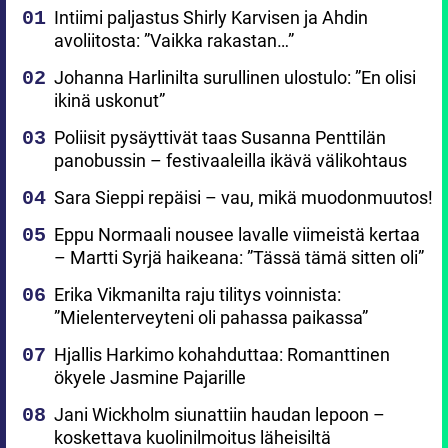
Intiimi paljastus Shirly Karvisen ja Ahdin
avoliitosta: ”Vaikka rakastan…”
Johanna Harlinilta surullinen ulostulo: ”En olisi
ikinä uskonut”
Poliisit pysäyttivät taas Susanna Penttilän
panobussin – festivaaleilla ikävä välikohtaus
Sara Sieppi repäisi – vau, mikä muodonmuutos!
Eppu Normaali nousee lavalle viimeistä kertaa
– Martti Syrjä haikeana: ”Tässä tämä sitten oli”
Erika Vikmanilta raju tilitys voinnista:
”Mielenterveyteni oli pahassa paikassa”
Hjallis Harkimo kohahduttaa: Romanttinen
ökyele Jasmine Pajarille
Jani Wickholm siunattiin haudan lepoon –
koskettava kuolinilmoitus läheisiltä