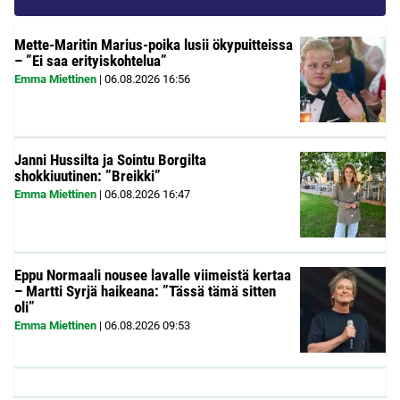
Mette-Maritin Marius-poika lusii ökypuitteissa
– ”Ei saa erityiskohtelua”
Emma Miettinen
|
06.08.2026
16:56
Janni Hussilta ja Sointu Borgilta
shokkiuutinen: ”Breikki”
Emma Miettinen
|
06.08.2026
16:47
Eppu Normaali nousee lavalle viimeistä kertaa
– Martti Syrjä haikeana: ”Tässä tämä sitten
oli”
Emma Miettinen
|
06.08.2026
09:53