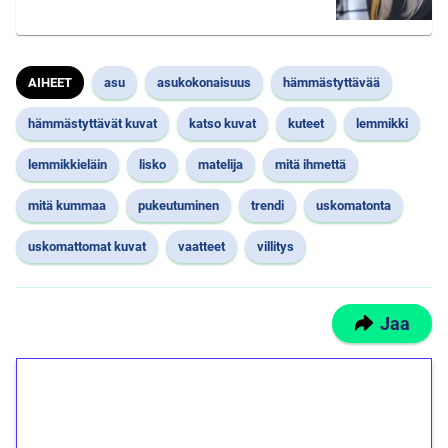
AIHEET
asu
asukokonaisuus
hämmästyttävää
hämmästyttävät kuvat
katso kuvat
kuteet
lemmikki
lemmikkieläin
lisko
matelija
mitä ihmettä
mitä kummaa
pukeutuminen
trendi
uskomatonta
uskomattomat kuvat
vaatteet
villitys
Jaa
1€ = 10€ arvosta
ilmaiskierroksia ilman