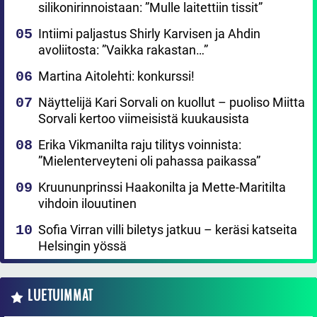
silikonirinnoistaan: ”Mulle laitettiin tissit”
Intiimi paljastus Shirly Karvisen ja Ahdin
avoliitosta: ”Vaikka rakastan…”
Martina Aitolehti: konkurssi!
Näyttelijä Kari Sorvali on kuollut – puoliso Miitta
Sorvali kertoo viimeisistä kuukausista
Erika Vikmanilta raju tilitys voinnista:
”Mielenterveyteni oli pahassa paikassa”
Kruununprinssi Haakonilta ja Mette-Maritilta
vihdoin ilouutinen
Sofia Virran villi biletys jatkuu – keräsi katseita
Helsingin yössä
LUETUIMMAT