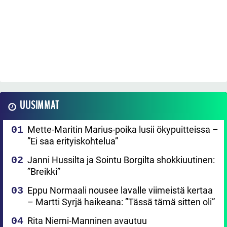
UUSIMMAT
Mette-Maritin Marius-poika lusii ökypuitteissa –
”Ei saa erityiskohtelua”
Janni Hussilta ja Sointu Borgilta shokkiuutinen:
”Breikki”
Eppu Normaali nousee lavalle viimeistä kertaa
– Martti Syrjä haikeana: ”Tässä tämä sitten oli”
Rita Niemi-Manninen avautuu