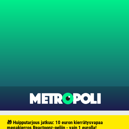
🎁 Huipputarjous jatkuu: 10 euron kierrätysvapaa
megakierros Reactoonz-peliin - vain 1 eurolla!