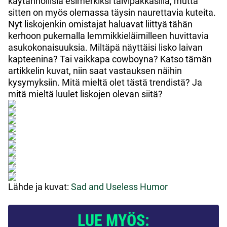
käytännöllisiä esimerkiksi talvipakkasilla, mutta
sitten on myös olemassa täysin naurettavia kuteita.
Nyt liskojenkin omistajat haluavat liittyä tähän
kerhoon pukemalla lemmikkieläimilleen huvittavia
asukokonaisuuksia. Miltäpä näyttäisi lisko laivan
kapteenina? Tai vaikkapa cowboyna? Katso tämän
artikkelin kuvat, niin saat vastauksen näihin
kysymyksiin. Mitä mieltä olet tästä trendistä? Ja
mitä mieltä luulet liskojen olevan siitä?
Lähde ja kuvat:
Sad and Useless Humor
LUE MYÖS: