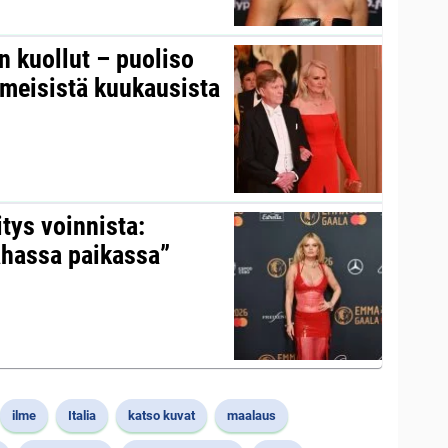
on kuollut – puoliso
iimeisistä kuukausista
itys voinnista:
ahassa paikassa”
ilme
Italia
katso kuvat
maalaus