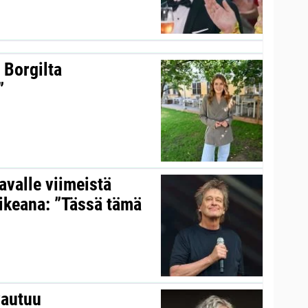
 Borgilta
”
valle viimeistä
aikeana: ”Tässä tämä
vautuu