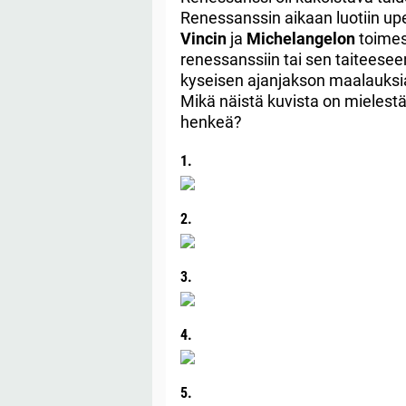
Renessanssin aikaan luotiin u
Vincin
ja
Michelangelon
toimest
renessanssiin tai sen taiteesee
kyseisen ajanjakson maalauksia 
Mikä näistä kuvista on mielestä
henkeä?
1.
2.
3.
4.
5.