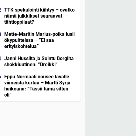
TTK-spekulointi kiihtyy – ovatko
nämä julkkikset seuraavat
tähtioppilaat?
Mette-Maritin Marius-poika lusii
ökypuitteissa – ”Ei saa
erityiskohtelua”
Janni Hussilta ja Sointu Borgilta
shokkiuutinen: ”Breikki”
Eppu Normaali nousee lavalle
viimeistä kertaa – Martti Syrjä
haikeana: ”Tässä tämä sitten
oli”