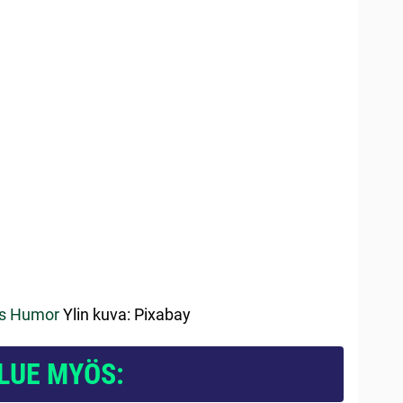
ss Humor
Ylin kuva: Pixabay
LUE MYÖS: