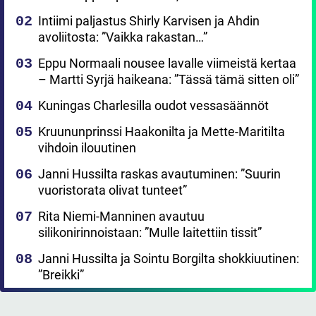
Intiimi paljastus Shirly Karvisen ja Ahdin
avoliitosta: ”Vaikka rakastan…”
Eppu Normaali nousee lavalle viimeistä kertaa
– Martti Syrjä haikeana: ”Tässä tämä sitten oli”
Kuningas Charlesilla oudot vessasäännöt
Kruununprinssi Haakonilta ja Mette-Maritilta
vihdoin ilouutinen
Janni Hussilta raskas avautuminen: ”Suurin
vuoristorata olivat tunteet”
Rita Niemi-Manninen avautuu
silikonirinnoistaan: ”Mulle laitettiin tissit”
Janni Hussilta ja Sointu Borgilta shokkiuutinen:
”Breikki”