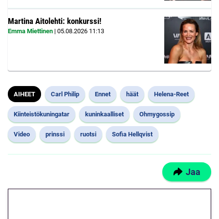
Martina Aitolehti: konkurssi!
Emma Miettinen
|
05.08.2026
11:13
AIHEET
Carl Philip
Ennet
häät
Helena-Reet
Kiinteistökuningatar
kuninkaalliset
Ohmygossip
Video
prinssi
ruotsi
Sofia Hellqvist
Jaa
🎁 Huipputarjous jatkuu: 10