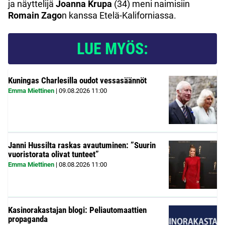
ja näyttelijä
Joanna Krupa
(34) meni naimisiin
Romain Zago
n kanssa Etelä-Kaliforniassa.
LUE MYÖS:
Kuningas Charlesilla oudot vessasäännöt
Emma Miettinen
|
09.08.2026
11:00
Janni Hussilta raskas avautuminen: ”Suurin
vuoristorata olivat tunteet”
Emma Miettinen
|
08.08.2026
11:00
Kasinorakastajan blogi: Peliautomaattien
propaganda