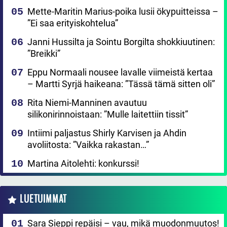
Mette-Maritin Marius-poika lusii ökypuitteissa –
”Ei saa erityiskohtelua”
Janni Hussilta ja Sointu Borgilta shokkiuutinen:
”Breikki”
Eppu Normaali nousee lavalle viimeistä kertaa
– Martti Syrjä haikeana: ”Tässä tämä sitten oli”
Rita Niemi-Manninen avautuu
silikonirinnoistaan: ”Mulle laitettiin tissit”
Intiimi paljastus Shirly Karvisen ja Ahdin
avoliitosta: ”Vaikka rakastan…”
Martina Aitolehti: konkurssi!
LUETUIMMAT
Sara Sieppi repäisi – vau, mikä muodonmuutos!