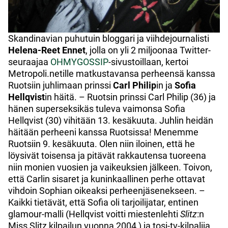
Skandinavian puhutuin bloggari ja viihdejournalisti
Helena-Reet Ennet
, jolla on yli 2 miljoonaa Twitter-
seuraajaa
OHMYGOSSIP
-sivustoillaan, kertoi
Metropoli.netille matkustavansa perheensä kanssa
Ruotsiin juhlimaan prinssi
Carl Philip
in ja
Sofia
Hellqvist
in häitä. – Ruotsin prinssi Carl Philip (36) ja
hänen superseksikäs tuleva vaimonsa Sofia
Hellqvist (30) vihitään 13. kesäkuuta. Juhlin heidän
häitään perheeni kanssa Ruotsissa! Menemme
Ruotsiin 9. kesäkuuta. Olen niin iloinen, että he
löysivät toisensa ja pitävät rakkautensa tuoreena
niin monien vuosien ja vaikeuksien jälkeen. Toivon,
että Carlin sisaret ja kuninkaallinen perhe ottavat
vihdoin Sophian oikeaksi perheenjäsenekseen. –
Kaikki tietävät, että Sofia oli tarjoilijatar, entinen
glamour-malli (Hellqvist voitti miestenlehti
Slitz
:n
Miss Slitz kilpailun vuonna 2004 ) ja tosi-tv-kilpalija