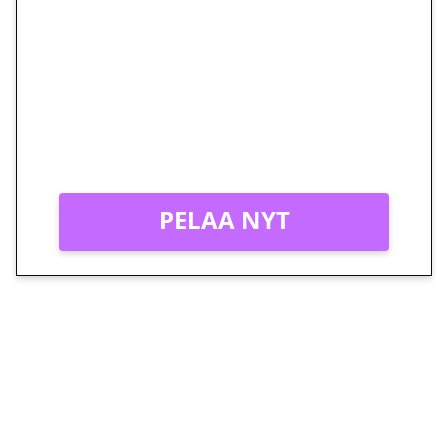
euron kierrätysvapaa
megakierros Reactoonz-
peliin – vain 1 eurolla!
Peli: Reactoonz
Vain uusille asiakkaille!
PELAA NYT