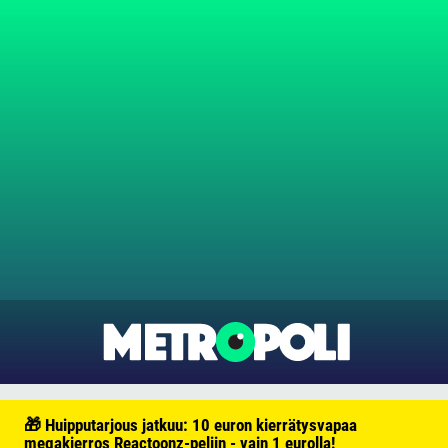
🎁 Huipputarjous jatkuu: 10 euron kierrätysvapaa
megakierros Reactoonz-peliin - vain 1 eurolla!