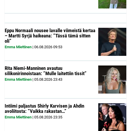
Eppu Normaali nousee lavalle viimeistä kertaa
– Martti Syrjä haikeana: ”Tässä tämä sitten
oli”
Emma Miettinen
|
06.08.2026
09:53
Rita Niemi-Manninen avautuu
silikonirinnoistaan: ”Mulle laitettiin tissit”
Emma Miettinen
|
05.08.2026
23:43
Intiimi paljastus Shirly Karvisen ja Ahdin
avoliitosta: ”Vaikka rakastan…”
Emma Miettinen
|
05.08.2026
23:35