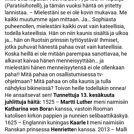
(
Paratiisihotelli
), ja tämän vuoksi häntä on yritetty
lannistaa. – Mielestäni se ei ole kovin mukavaa. Me
kaikki muutumme ajan mittaan. Ja… Sophiasta
puheenollen, mielestäni kaikki ovat vain kateellisia,
todella kateellisia. Hän on niin kaunis sisältä ja ulkoa
ja… hän on Ruotsin prinssin tyttöystävä! Ihmiset,
jotka puhuvat hänestä pahaa ovat vain kateellisia.
Koska heillä ei ole mitään parempaa sanottavaa, he
alkavat kaivaa hänen menneisyyttään… ja
mielestäni hänen menneisyytensä ei ole ollenkaan
paha!! Mitä pahaa on osallistumisessa tv-
ohjelmaan? Mitä pahaa on olla kaunis ja tulla
nähdyksi bikineissä? Toivon heille todellakin onnea!
He ansaitsevat sen!
Tunnettuja 13. kesäkuuta
juhlittuja häitä:
1525 –
Martti Luther
meni naimisiin
Katharina von Bora
n kanssa, vastoin Rooman
katolisen kirkon pappien ja nunnien selibaattikäskyä.
1625 – Englannin kuningas
Kaarle I
meni naimisiin
Ranskan prinsessa
Henriette
n kanssa. 2013 – Malli