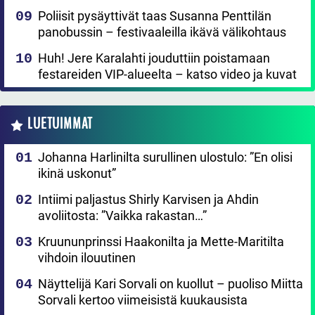
Poliisit pysäyttivät taas Susanna Penttilän
panobussin – festivaaleilla ikävä välikohtaus
Huh! Jere Karalahti jouduttiin poistamaan
festareiden VIP-alueelta – katso video ja kuvat
LUETUIMMAT
Johanna Harlinilta surullinen ulostulo: ”En olisi
ikinä uskonut”
Intiimi paljastus Shirly Karvisen ja Ahdin
avoliitosta: ”Vaikka rakastan…”
Kruununprinssi Haakonilta ja Mette-Maritilta
vihdoin ilouutinen
Näyttelijä Kari Sorvali on kuollut – puoliso Miitta
Sorvali kertoo viimeisistä kuukausista