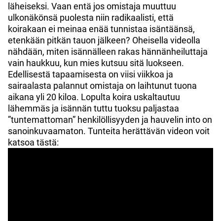
läheiseksi. Vaan entä jos omistaja muuttuu
ulkonäkönsä puolesta niin radikaalisti, että
koirakaan ei meinaa enää tunnistaa isäntäänsä,
etenkään pitkän tauon jälkeen? Oheisella videolla
nähdään, miten isännälleen rakas hännänheiluttaja
vain haukkuu, kun mies kutsuu sitä luokseen.
Edellisestä tapaamisesta on viisi viikkoa ja
sairaalasta palannut omistaja on laihtunut tuona
aikana yli 20 kiloa. Lopulta koira uskaltautuu
lähemmäs ja isännän tuttu tuoksu paljastaa
”tuntemattoman” henkilöllisyyden ja hauvelin into on
sanoinkuvaamaton. Tunteita herättävän videon voit
katsoa tästä: