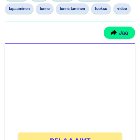
tapaaminen
tunne
tunnistaminen
tuoksu
video
Jaa
1€ = 10€ arvosta
ilmaiskierroksia ilman
kierrätystä!
Talleta 1€
Saat heti 50 ilmaiskierrosta Tuohi 1000 -
peliin (arvo 0,20€ per kierros)!
Ei kierrätysvaatimusta!