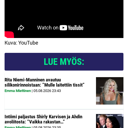
Kuva: YouTube
LUE MYÖS:
Rita Niemi-Manninen avautuu
silikonirinnoistaan: ”Mulle laitettiin tissit”
Emma Miettinen
|
05.08.2026
23:43
Intiimi paljastus Shirly Karvisen ja Ahdin
avoliitosta: ”Vaikka rakastan…”
Emma Miettinen
|
05.08.2026
23:35