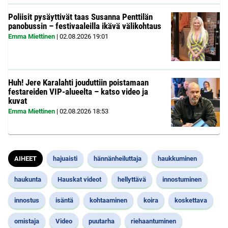
Poliisit pysäyttivät taas Susanna Penttilän
panobussin – festivaaleilla ikävä välikohtaus
Emma Miettinen
|
02.08.2026
19:01
Huh! Jere Karalahti jouduttiin poistamaan
festareiden VIP-alueelta – katso video ja
kuvat
Emma Miettinen
|
02.08.2026
18:53
AIHEET
hajuaisti
hännänheiluttaja
haukkuminen
haukunta
Hauskat videot
hellyttävä
innostuminen
innostus
isäntä
kohtaaminen
koira
koskettava
omistaja
Video
puutarha
riehaantuminen