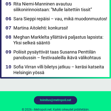
Rita Niemi-Manninen avautuu
silikonirinnoistaan: ”Mulle laitettiin tissit”
Sara Sieppi repäisi – vau, mikä muodonmuutos!
Martina Aitolehti: konkurssi!
Meghan Marklelta yllättävä paljastus lapsista:
Yksi selkeä sääntö
Poliisit pysäyttivät taas Susanna Penttilän
panobussin – festivaaleilla ikävä välikohtaus
Sofia Virran villi biletys jatkuu – keräsi katseita
Helsingin yössä
toimitus@metropoli.net
© 2026 - Metropoli.net. Kaikki oikeudet pidätetään.