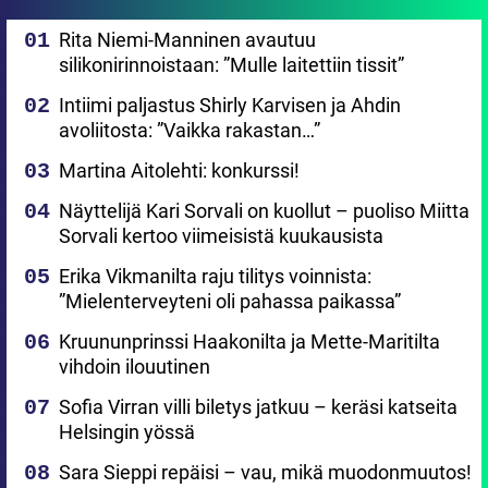
Rita Niemi-Manninen avautuu
silikonirinnoistaan: ”Mulle laitettiin tissit”
Intiimi paljastus Shirly Karvisen ja Ahdin
avoliitosta: ”Vaikka rakastan…”
Martina Aitolehti: konkurssi!
Näyttelijä Kari Sorvali on kuollut – puoliso Miitta
Sorvali kertoo viimeisistä kuukausista
Erika Vikmanilta raju tilitys voinnista:
”Mielenterveyteni oli pahassa paikassa”
Kruununprinssi Haakonilta ja Mette-Maritilta
vihdoin ilouutinen
Sofia Virran villi biletys jatkuu – keräsi katseita
Helsingin yössä
Sara Sieppi repäisi – vau, mikä muodonmuutos!