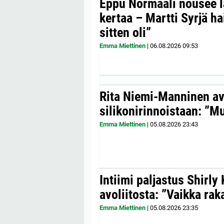
Eppu Normaali nousee la
kertaa – Martti Syrjä h
sitten oli”
Emma Miettinen
|
06.08.2026
09:53
Rita Niemi-Manninen a
silikonirinnoistaan: ”Mul
Emma Miettinen
|
05.08.2026
23:43
Intiimi paljastus Shirly
avoliitosta: ”Vaikka ra
Emma Miettinen
|
05.08.2026
23:35