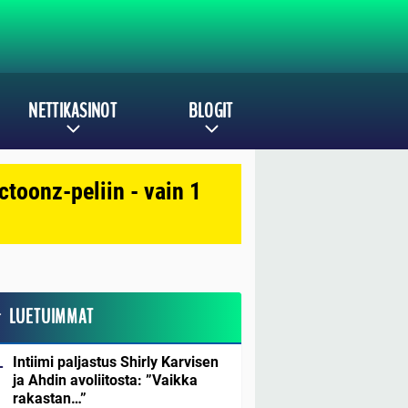
NETTIKASINOT
BLOGIT
toonz-peliin - vain 1
LUETUIMMAT
Intiimi paljastus Shirly Karvisen
ja Ahdin avoliitosta: ”Vaikka
rakastan…”