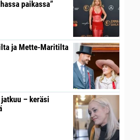
ahassa paikassa”
ta ja Mette-Maritilta
s jatkuu – keräsi
ä