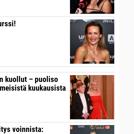
urssi!
on kuollut – puoliso
iimeisistä kuukausista
itys voinnista: