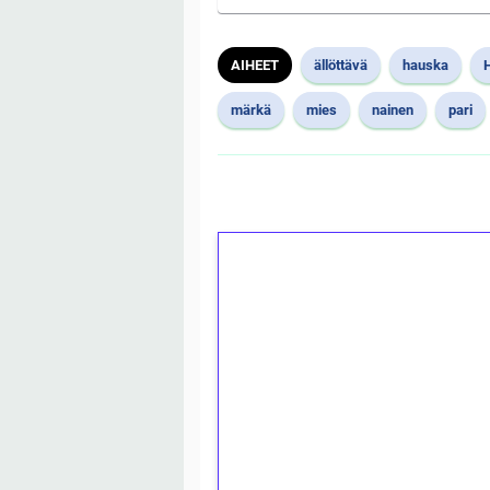
AIHEET
ällöttävä
hauska
märkä
mies
nainen
pari
1€ = 10€ arvosta 
kierrätystä!
Talleta 1€
Saat heti 50 ilmaiskierr
kierros)!
Ei kierrätysvaatimusta!