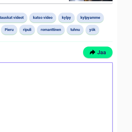
Hauskat videot
katso video
kylpy
kylpyamme
Pieru
ripuli
romanttinen
tuhnu
yök
Jaa
ilmaiskierroksia ilman
osta Tuohi 1000 -peliin (arvo 0,20€ per