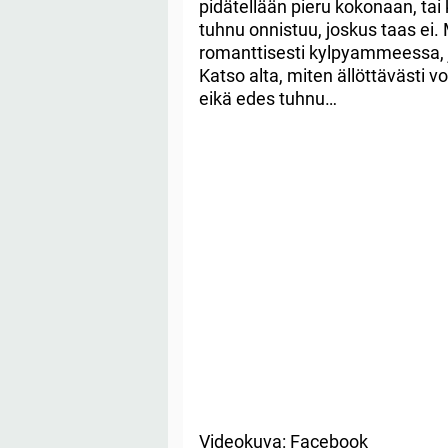
pidätellään pieru kokonaan, tai
tuhnu onnistuu, joskus taas ei. M
romanttisesti kylpyammeessa, ja
Katso alta, miten ällöttävästi vo
eikä edes tuhnu…
Videokuva: Facebook