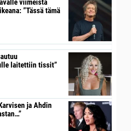
valle viimeistä
aikeana: ”Tässä tämä
vautuu
le laitettiin tissit”
 Karvisen ja Ahdin
kastan…”