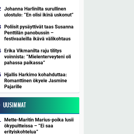
Johanna Harlinilta surullinen
ulostulo: ”En olisi ikinä uskonut”
Poliisit pysäyttivät taas Susanna
Penttilän panobussin –
festivaaleilla ikävä välikohtaus
Erika Vikmanilta raju tilitys
voinnista: ”Mielenterveyteni oli
pahassa paikassa”
Hjallis Harkimo kohahduttaa:
Romanttinen ökyele Jasmine
Pajarille
UUSIMMAT
Mette-Maritin Marius-poika lusii
ökypuitteissa – ”Ei saa
erityiskohtelua”