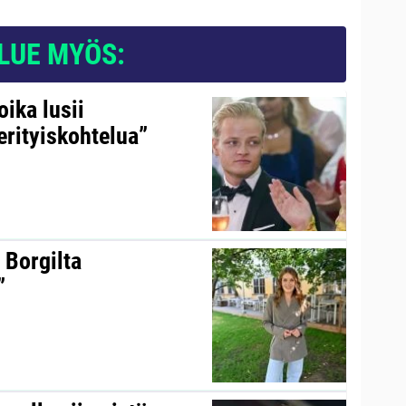
LUE MYÖS:
ika lusii
erityiskohtelua”
 Borgilta
”