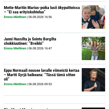
Mette-Maritin Marius-poika lusii ökypuitteissa
– ”Ei saa erityiskohtelua”
Emma Miettinen
|
06.08.2026
16:56
Janni Hussilta ja Sointu Borgilta
shokkiuutinen: ”Breikki”
Emma Miettinen
|
06.08.2026
16:47
Eppu Normaali nousee lavalle viimeistä kertaa
– Martti Syrjä haikeana: ”Tässä tämä sitten
oli”
Emma Miettinen
|
06.08.2026
09:53