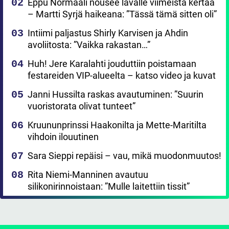
Eppu Normaali nousee lavalle viimeistä kertaa
– Martti Syrjä haikeana: ”Tässä tämä sitten oli”
Intiimi paljastus Shirly Karvisen ja Ahdin
avoliitosta: ”Vaikka rakastan…”
Huh! Jere Karalahti jouduttiin poistamaan
festareiden VIP-alueelta – katso video ja kuvat
Janni Hussilta raskas avautuminen: ”Suurin
vuoristorata olivat tunteet”
Kruununprinssi Haakonilta ja Mette-Maritilta
vihdoin ilouutinen
Sara Sieppi repäisi – vau, mikä muodonmuutos!
Rita Niemi-Manninen avautuu
silikonirinnoistaan: ”Mulle laitettiin tissit”