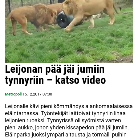
Leijonan pää jäi jumiin
tynnyriin – katso video
Metropoli
15.12.2017
07:00
Leijonalle kävi pieni kömmähdys alankomaalaisessa
eläintarhassa. Työntekijät laittoivat tynnyriin lihaa
leijonien ruoaksi. Tynnyrissä oli syömistä varten
pieni aukko, johon yhden kissapedon pää jäi jumiin.
Eläinparka juoksi ympäri aitausta ja törmäili puihin