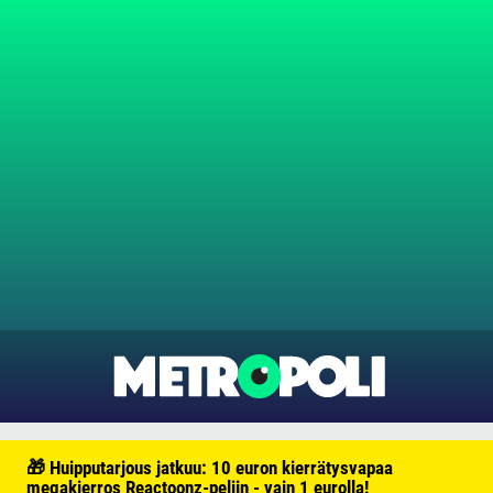
🎁 Huipputarjous jatkuu: 10 euron kierrätysvapaa
megakierros Reactoonz-peliin - vain 1 eurolla!