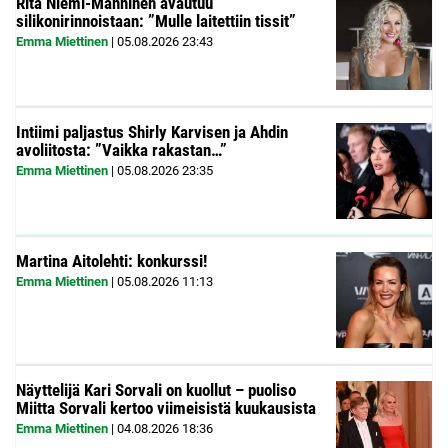
Rita Niemi-Manninen avautuu
silikonirinnoistaan: ”Mulle laitettiin tissit”
Emma Miettinen
|
05.08.2026
23:43
Intiimi paljastus Shirly Karvisen ja Ahdin
avoliitosta: ”Vaikka rakastan…”
Emma Miettinen
|
05.08.2026
23:35
Martina Aitolehti: konkurssi!
Emma Miettinen
|
05.08.2026
11:13
Näyttelijä Kari Sorvali on kuollut – puoliso
Miitta Sorvali kertoo viimeisistä kuukausista
Emma Miettinen
|
04.08.2026
18:36