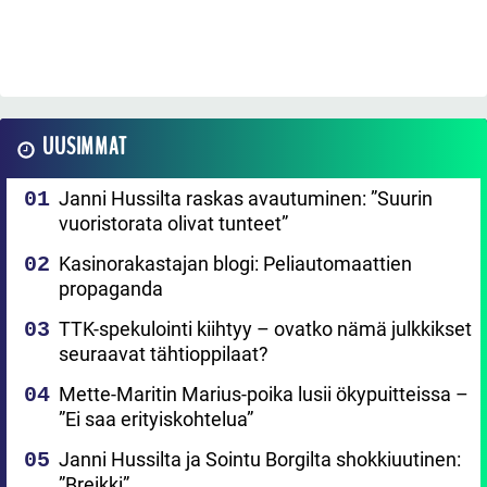
UUSIMMAT
Janni Hussilta raskas avautuminen: ”Suurin
vuoristorata olivat tunteet”
Kasinorakastajan blogi: Peliautomaattien
propaganda
TTK-spekulointi kiihtyy – ovatko nämä julkkikset
seuraavat tähtioppilaat?
Mette-Maritin Marius-poika lusii ökypuitteissa –
”Ei saa erityiskohtelua”
Janni Hussilta ja Sointu Borgilta shokkiuutinen:
”Breikki”