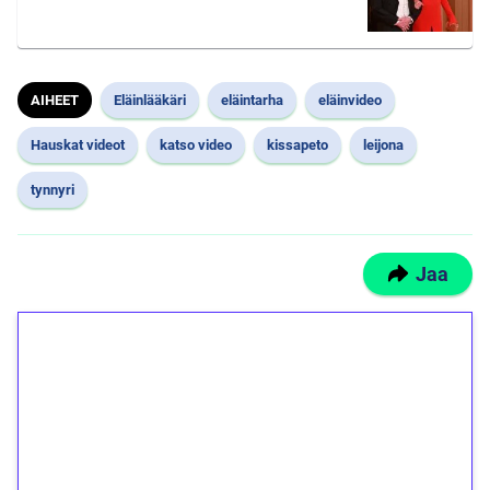
AIHEET
Eläinlääkäri
eläintarha
eläinvideo
Hauskat videot
katso video
kissapeto
leijona
tynnyri
Jaa
1€ = 10€ arvosta
ilmaiskierroksia ilman
kierrätystä!
Talleta 1€