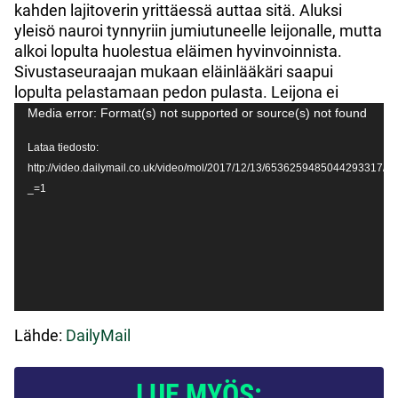
kahden lajitoverin yrittäessä auttaa sitä. Aluksi
yleisö nauroi tynnyriin jumiutuneelle leijonalle, mutta
alkoi lopulta huolestua eläimen hyvinvoinnista.
Sivustaseuraajan mukaan eläinlääkäri saapui
lopulta pelastamaan pedon pulasta. Leijona ei
Videotoistin
saanut vammoja.
Media error: Format(s) not supported or source(s) not found
Lataa tiedosto:
http://video.dailymail.co.uk/video/mol/2017/12/13/65362594850442933
_=1
Lähde:
DailyMail
LUE MYÖS: